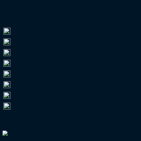
ZUSCHAUER 2026/27
Bundesliga
0
2. Bundesliga
0
3. Liga
0
RL Nordost
112.246
RL Bayern
26.522
RL West
10.669
RL Nord
10.218
RL Südwest
0
VERBANDSPOKAL-GUIDE