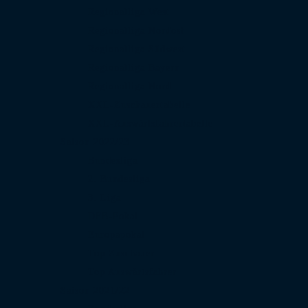
Regionalliga West
Regionalliga Nordost
Regionalliga Südwest
Regionalliga Bayern
Regionalliga Nord
XXL-Zuschauertabelle
XXL-Auswärtsfahrertabelle
Saison 2022/23
Bundesliga
2. Bundesliga
3. Liga
DFB-Pokal
Europapokal
Top Zuschauer
Top Auswärtsfahrer
Saison 2021/22