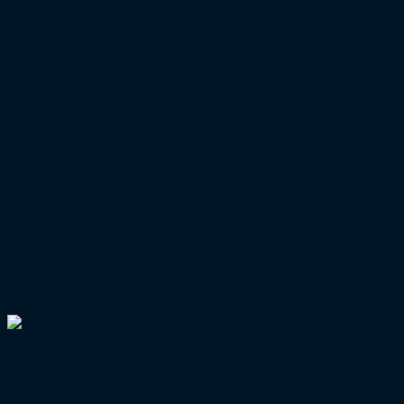
Foto: Instagram @makki.sport2
Verbandspokal