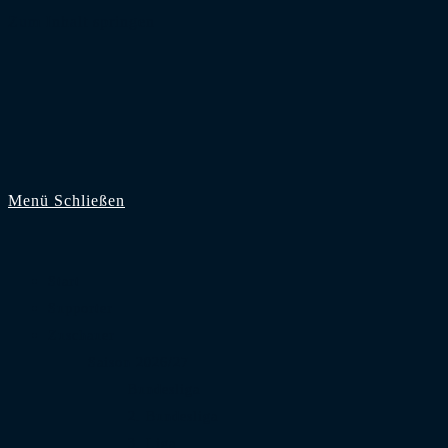
Zum Inhalt springen
Menü
Schließen
Start
Supporter
Zuschauer
Saison 2026/27
Bundesliga
2. Bundesliga
3. Liga