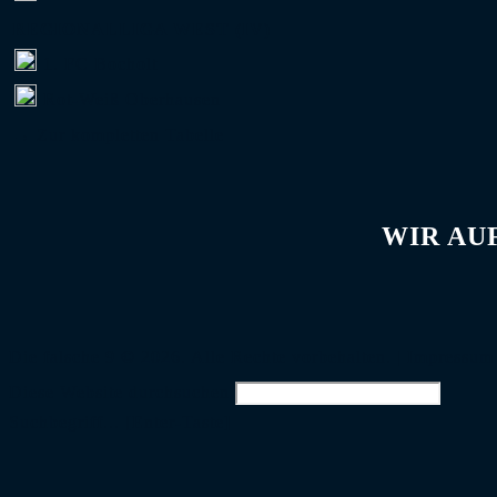
REGIONALLIGA WEST (IV)
1. FC Bocholt
Rot-Weiß Oberhausen
→ Zur kompletten Tabelle
WIR AU
Die falsche 9 © 2026. Alle Rechte vorbehalten. |
Impressum
Diese Website durchsuchen
Suchbegriff... [Enter-Taste]