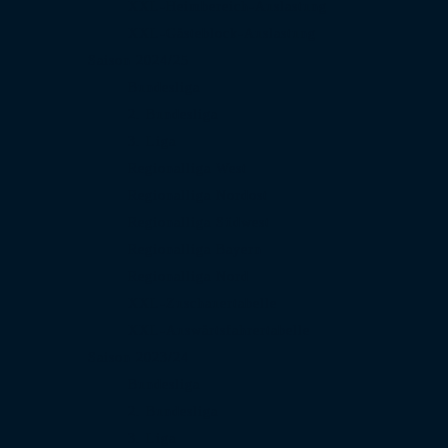
XXL-Heimbereich-Auslastung
XXL-Gästeblock-Auslastung
Saison 2024/25
Bundesliga
2. Bundesliga
3. Liga
Regionalliga West
Regionalliga Nordost
Regionalliga Südwest
Regionalliga Bayern
Regionalliga Nord
XXL-Zuschauertabelle
XXL-Auswärtsfahrertabelle
Saison 2023/24
Bundesliga
2. Bundesliga
3. Liga