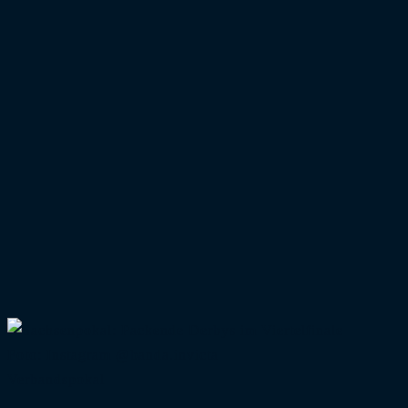
Foto: Instagram @banda.invicta
Verbandspokal