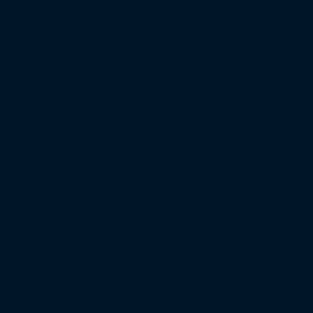
Start
Supporter
Zuschauer
Saison 2026/27
Bundesliga
2. Bundesliga
3. Liga
Regionalliga Nordost
Regionalliga Südwest
Regionalliga Bayern
Regionalliga West
Regionalliga Nord
Saison 2025/26
Bundesliga
2. Bundesliga
3. Liga