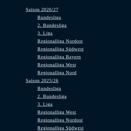
Saison 2026/27
Bundesliga
2. Bundesliga
3. Liga
Regionalliga Nordost
Regionalliga Südwest
Regionalliga Bayern
Regionalliga West
Regionalliga Nord
Saison 2025/26
Bundesliga
2. Bundesliga
3. Liga
Regionalliga West
Regionalliga Nordost
Regionalliga Südwest