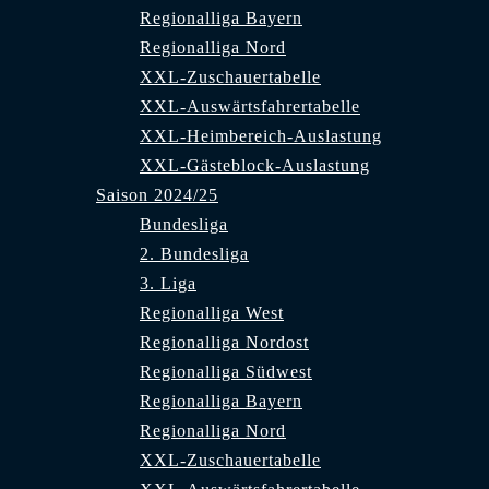
Regionalliga Bayern
Regionalliga Nord
XXL-Zuschauertabelle
XXL-Auswärtsfahrertabelle
XXL-Heimbereich-Auslastung
XXL-Gästeblock-Auslastung
Saison 2024/25
Bundesliga
2. Bundesliga
3. Liga
Regionalliga West
Regionalliga Nordost
Regionalliga Südwest
Regionalliga Bayern
Regionalliga Nord
XXL-Zuschauertabelle