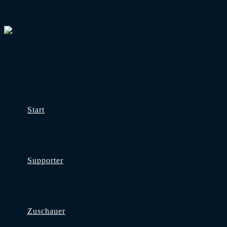
Zum Inhalt springen
Start
Supporter
Zuschauer