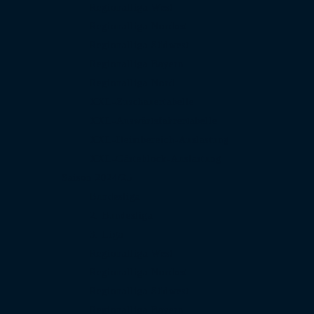
Regionalliga West
Regionalliga Nordost
Regionalliga Südwest
Regionalliga Bayern
Regionalliga Nord
XXL-Zuschauertabelle
XXL-Auswärtsfahrertabelle
XXL-Heimbereich-Auslastung
XXL-Gästeblock-Auslastung
Saison 2024/25
Bundesliga
2. Bundesliga
3. Liga
Regionalliga West
Regionalliga Nordost
Regionalliga Südwest
Regionalliga Bayern