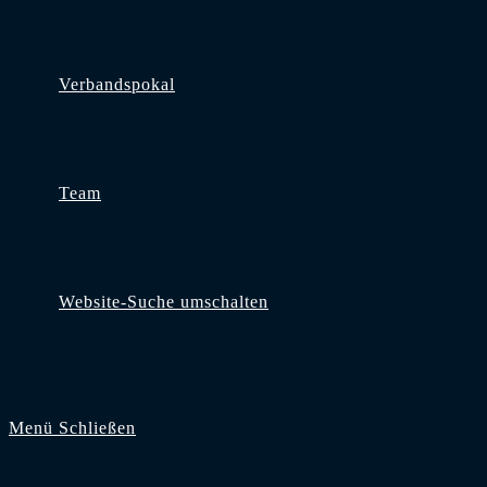
Verbandspokal
Team
Website-Suche umschalten
Menü
Schließen