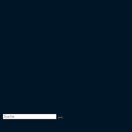
Bundesliga
2. Bundesliga
Saison 2019/20
Bundesliga
2. Bundesliga
3. Liga
DFB-Pokal
Europapokal
Top 50 Zuschauer
Top 25 Auswärtsfahrer
Europapokal
Verbandspokal
Team
Website-Suche umschalten