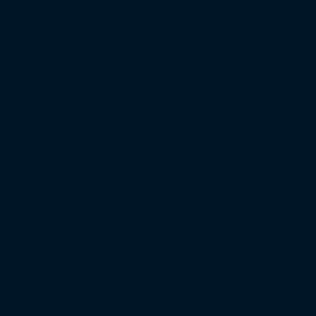
Regionalliga West
Regionalliga Nordost
Regionalliga Südwest
Regionalliga Bayern
Regionalliga Nord
XXL-Zuschauertabelle
XXL-Auswärtsfahrertabelle
Saison 2022/23
Bundesliga
2. Bundesliga
3. Liga
DFB-Pokal
Europapokal
Top Zuschauer
Top Auswärtsfahrer
Saison 2021/22