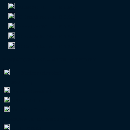
1.
Hallescher FC
Ø 8.942
2.
FC Erzgebirge Aue
Ø 8.611
3.
Chemnitzer FC
Ø 7.821
4.
FC Rot-Weiß Erfurt
Ø 7.550
5.
FC Carl Zeiss Jena
Ø 7.258
VERBANDSPOKAL – NOCH IM RENNEN
Niederrheinpokal
3. LIGA (III)
Fortuna Düsseldorf
MSV Duisburg
Rot-Weiss Essen
REGIONALLIGA WEST (IV)
1. FC Bocholt