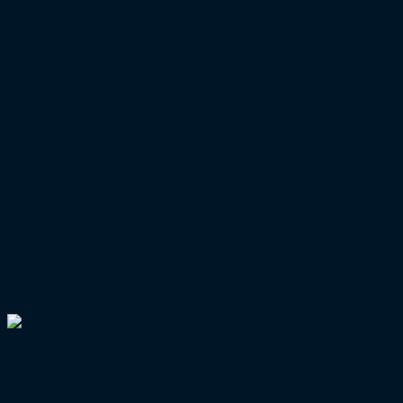
Die Nummer 1
Die Nummer 1 in Brandenburg: Wer war in w