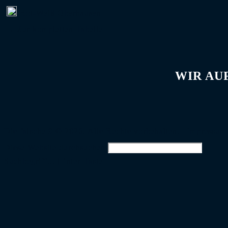
Rot-Weiß Oberhausen
→ Zur kompletten Tabelle
WIR AU
Die falsche 9 © 2026. Alle Rechte vorbehalten. |
Impressum
Diese Website durchsuchen
Suchbegriff... [Enter-Taste]