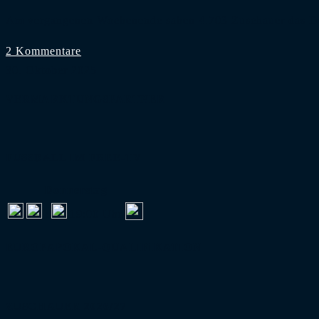
Am vergangenen Wochenende sahen 4.703 Zuschauer das D
2 Kommentare
30. Oktober 2025
VERMARKTUNGSPARTNER
FUSSBALL IM FREE-TV
Donnerstag
:
19:00 Uhr
EUROPAPOKAL-QUALIFIKATION
ZUSCHAUER 2026/27