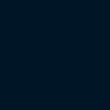
XXL-Heimbereich-Auslastung
XXL-Gästeblock-Auslastung
Saison 2024/25
Bundesliga
2. Bundesliga
3. Liga
Regionalliga West
Regionalliga Nordost
Regionalliga Südwest
Regionalliga Bayern
Regionalliga Nord
XXL-Zuschauertabelle
XXL-Auswärtsfahrertabelle
Saison 2023/24
Bundesliga
2. Bundesliga
3. Liga