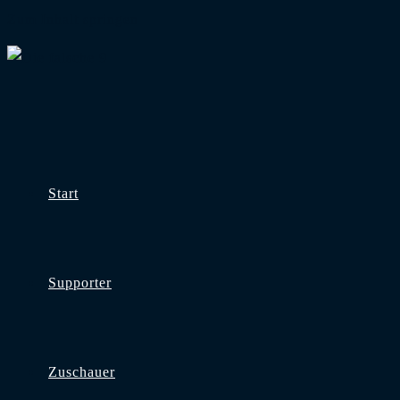
Zum Inhalt springen
Start
Supporter
Zuschauer