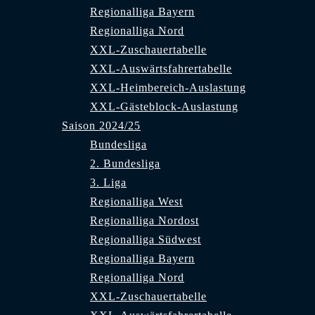
Regionalliga Bayern
Regionalliga Nord
XXL-Zuschauertabelle
XXL-Auswärtsfahrertabelle
XXL-Heimbereich-Auslastung
XXL-Gästeblock-Auslastung
Saison 2024/25
Bundesliga
2. Bundesliga
3. Liga
Regionalliga West
Regionalliga Nordost
Regionalliga Südwest
Regionalliga Bayern
Regionalliga Nord
XXL-Zuschauertabelle