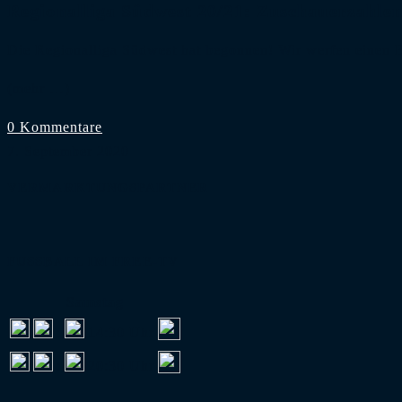
Regionalliga Südwest 20/21: Zuschauerzahlen 
Die Regionalliga Südwest hat begonnen! Wir werfen einen Bl
(mehr …)
0 Kommentare
7. September 2020
VERMARKTUNGSPARTNER
FUSSBALL IM FREE-TV
Samstag
:
14:30 Uhr
:
20:30 Uhr