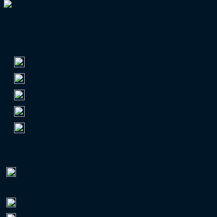
TOP 5 NACH ZUSCHAUERN
Regionalliga Nordost
1.
FC Erzgebirge Aue
Ø 9.438
2.
Hallescher FC
Ø 8.942
3.
Chemnitzer FC
Ø 7.821
4.
FC Rot-Weiß Erfurt
Ø 7.550
5.
FC Carl Zeiss Jena
Ø 7.258
VERBANDSPOKAL – NOCH IM RENNEN
Niederrheinpokal
3. LIGA (III)
Fortuna Düsseldorf