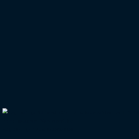
Foto: Instagram @sportberichte
Regionalliga
/
Zuschauerzahlen