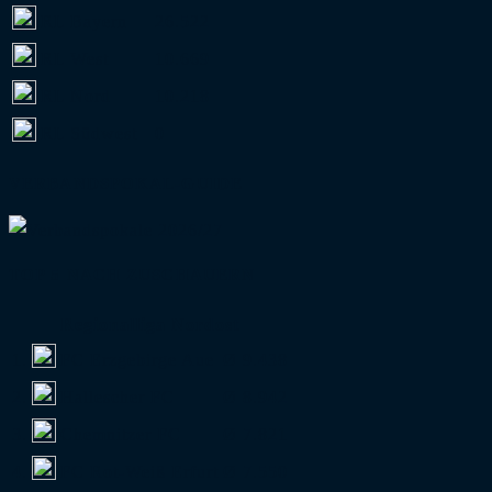
RL Bayern
26.522
RL West
10.669
RL Nord
10.218
RL Südwest
0
VERBANDSPOKAL-GUIDE
TOP 5 NACH ZUSCHAUERN
Regionalliga Nordost
1.
FC Erzgebirge Aue
Ø 9.438
2.
Hallescher FC
Ø 8.942
3.
Chemnitzer FC
Ø 7.821
4.
FC Rot-Weiß Erfurt
Ø 7.550