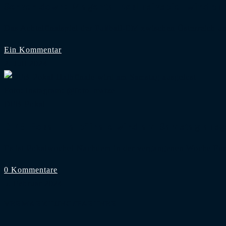
Server down: Magenta-Exklusivspiel wird z
Das Achtelfinalspiel der Fußball-EM zwischen Österreich u
Ein Kommentar
2. Juli 2024
Foto: Instagram: @foto_matze
DFB-Pokal
DFB-Pokal-Halbfinale wird am Samstag ausg
Es ist Pokalwoche! Nachdem in der vergangenen Woche Fo
0 Kommentare
5. Februar 2024
VERMARKTUNGSPARTNER