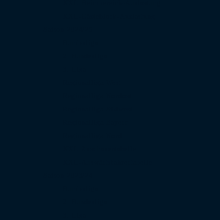
XXL-Heimbereich-Auslastung
XXL-Gästeblock-Auslastung
Saison 2024/25
Bundesliga
2. Bundesliga
3. Liga
Regionalliga West
Regionalliga Nordost
Regionalliga Südwest
Regionalliga Bayern
Regionalliga Nord
XXL-Zuschauertabelle
XXL-Auswärtsfahrertabelle
Saison 2023/24
Bundesliga
2. Bundesliga
3. Liga