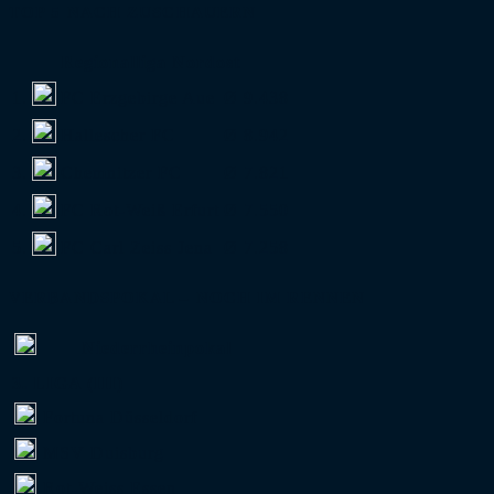
TOP 5 NACH ZUSCHAUERN
Regionalliga Nordost
1.
FC Erzgebirge Aue
Ø 9.438
2.
Hallescher FC
Ø 8.942
3.
Chemnitzer FC
Ø 7.821
4.
FC Rot-Weiß Erfurt
Ø 7.550
5.
FC Carl Zeiss Jena
Ø 7.258
VERBANDSPOKAL – NOCH IM RENNEN
Niederrheinpokal
3. LIGA (III)
Fortuna Düsseldorf
MSV Duisburg
Rot-Weiss Essen