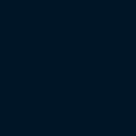
Regionalliga Nordost
Regionalliga Südwest
Regionalliga Bayern
Regionalliga West
Regionalliga Nord
Saison 2025/26
Bundesliga
2. Bundesliga
3. Liga
Regionalliga West
Regionalliga Nordost
Regionalliga Südwest
Regionalliga Bayern
Regionalliga Nord
XXL-Zuschauertabelle
XXL-Auswärtsfahrertabelle