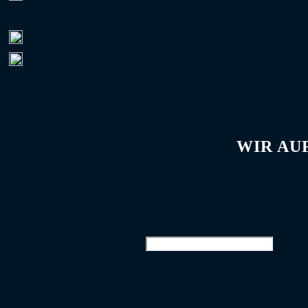
REGIONALLIGA WEST (IV)
1. FC Bocholt
Rot-Weiß Oberhausen
→ Zur kompletten Tabelle
WIR AU
Die falsche 9 © 2026. Alle Rechte vorbehalten. |
Impressum
Diese Website durchsuchen
Suchbegriff... [Enter-Taste]