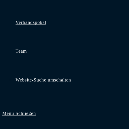
Verbandspokal
Team
Website-Suche umschalten
Menü
Schließen