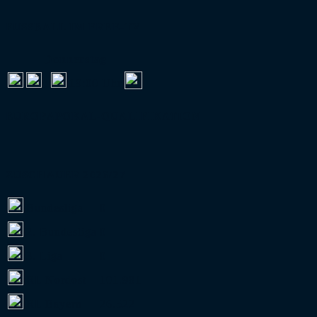
FUSSBALL IM FREE-TV
Donnerstag
:
19:00 Uhr
EUROPAPOKAL-QUALIFIKATION
ZUSCHAUER 2026/27
Bundesliga
0
2. Bundesliga
0
3. Liga
0
RL Nordost
101.981
RL Bayern
26.522