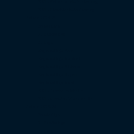
XXL-Heimbereich-Auslastung
XXL-Gästeblock-Auslastung
Saison 2024/25
Bundesliga
2. Bundesliga
3. Liga
Regionalliga West
Regionalliga Nordost
Regionalliga Südwest
Regionalliga Bayern
Regionalliga Nord
XXL-Zuschauertabelle
XXL-Auswärtsfahrertabelle
Saison 2023/24
Bundesliga
2. Bundesliga
3. Liga