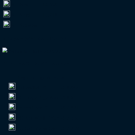
RL West
10.669
RL Nord
10.218
RL Südwest
0
VERBANDSPOKAL-GUIDE
TOP 5 NACH ZUSCHAUERN
Regionalliga Nordost
1.
Hallescher FC
Ø 8.942
2.
FC Erzgebirge Aue
Ø 8.611
3.
Chemnitzer FC
Ø 7.821
4.
FC Rot-Weiß Erfurt
Ø 7.550
5.
FC Carl Zeiss Jena
Ø 7.258