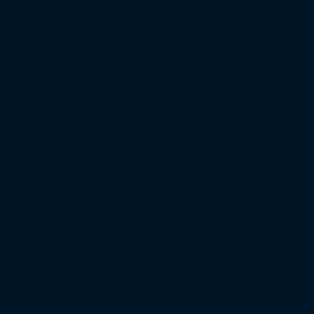
Regionalliga Nordost
Regionalliga Südwest
Regionalliga Bayern
Regionalliga West
Regionalliga Nord
Saison 2025/26
Bundesliga
2. Bundesliga
3. Liga
Regionalliga West
Regionalliga Nordost
Regionalliga Südwest
Regionalliga Bayern
Regionalliga Nord
XXL-Zuschauertabelle
XXL-Auswärtsfahrertabelle