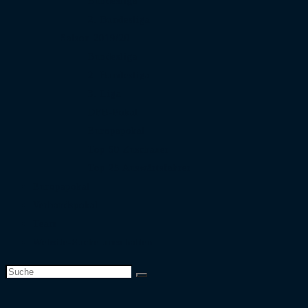
Bundesliga
2. Bundesliga
Saison 2019/20
Bundesliga
2. Bundesliga
3. Liga
DFB-Pokal
Europapokal
Top 50 Zuschauer
Top 25 Auswärtsfahrer
Europapokal
Verbandspokal
Team
Website-Suche umschalten