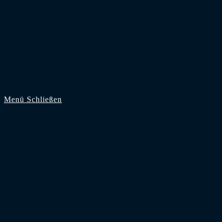
Zum Inhalt springen
Menü
Schließen
Start
Supporter
Zuschauer
Saison 2026/27
Bundesliga
2. Bundesliga
3. Liga