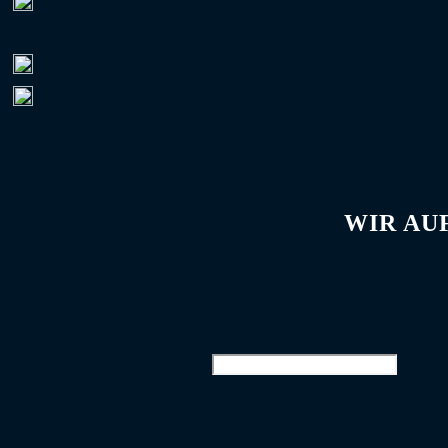
Rot-Weiss Essen
REGIONALLIGA WEST (IV)
1. FC Bocholt
Rot-Weiß Oberhausen
→ Zur kompletten Tabelle
WIR AU
Die falsche 9 © 2026. Alle Rechte vorbehalten. |
Impressum
Diese Website durchsuchen
Suchbegriff... [Enter-Taste]