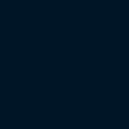
XXL-Heimbereich-Auslastung
XXL-Gästeblock-Auslastung
Saison 2024/25
Bundesliga
2. Bundesliga
3. Liga
Regionalliga West
Regionalliga Nordost
Regionalliga Südwest
Regionalliga Bayern
Regionalliga Nord
XXL-Zuschauertabelle
XXL-Auswärtsfahrertabelle
Saison 2023/24
Bundesliga
2. Bundesliga
3. Liga