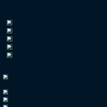
TOP 5 NACH ZUSCHAUERN
Regionalliga Nordost
1.
FC Erzgebirge Aue
Ø 9.438
2.
Hallescher FC
Ø 8.942
3.
Chemnitzer FC
Ø 7.821
4.
FC Rot-Weiß Erfurt
Ø 7.550
5.
FC Carl Zeiss Jena
Ø 7.258
VERBANDSPOKAL – NOCH IM RENNEN
Niederrheinpokal
3. LIGA (III)
Fortuna Düsseldorf
MSV Duisburg