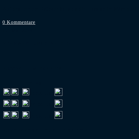
Auf den letztem Drücker hat sich die Ukraine im März quali
0 Kommentare
17. Mai 2024
VERMARKTUNGSPARTNER
FUSSBALL IM FREE-TV
Freitag
:
19:00 Uhr
:
19:00 Uhr
:
20:30 Uhr
EUROPAPOKAL-QUALIFIKATION