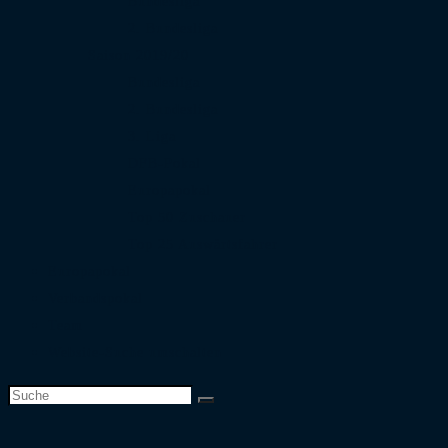
Bundesliga
2. Bundesliga
Saison 2019/20
Bundesliga
2. Bundesliga
3. Liga
DFB-Pokal
Europapokal
Top 50 Zuschauer
Top 25 Auswärtsfahrer
Europapokal
Verbandspokal
Team
Website-Suche umschalten