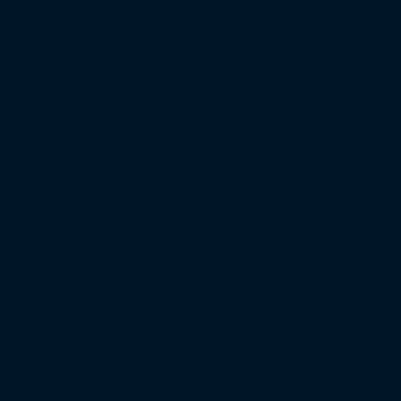
Regionalliga West
Regionalliga Nordost
Regionalliga Südwest
Regionalliga Bayern
Regionalliga Nord
XXL-Zuschauertabelle
XXL-Auswärtsfahrertabelle
Saison 2022/23
Bundesliga
2. Bundesliga
3. Liga
DFB-Pokal
Europapokal
Top Zuschauer
Top Auswärtsfahrer
Saison 2021/22