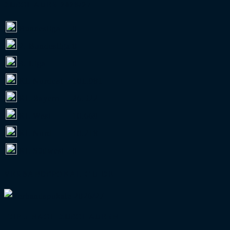
ZUSCHAUER 2026/27
Bundesliga
0
2. Bundesliga
0
3. Liga
0
RL Nordost
101.981
RL Bayern
26.522
RL West
10.669
RL Nord
10.218
RL Südwest
0
VERBANDSPOKAL-GUIDE
TOP 5 NACH ZUSCHAUERN