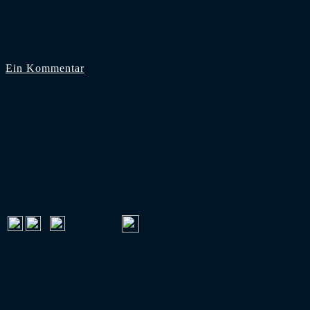
Deutliche Mehrheit gegen 2. Mannschaften in
Am vergangenen Wochenende haben wir euch gefragt, ob 2
Ein Kommentar
24. November 2024
VERMARKTUNGSPARTNER
FUSSBALL IM FREE-TV
Donnerstag
:
19:00 Uhr
EUROPAPOKAL-QUALIFIKATION