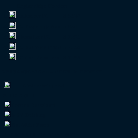
Regionalliga Nordost
1.
Hallescher FC
Ø 8.942
2.
FC Erzgebirge Aue
Ø 8.611
3.
Chemnitzer FC
Ø 7.821
4.
FC Rot-Weiß Erfurt
Ø 7.550
5.
FC Carl Zeiss Jena
Ø 7.258
VERBANDSPOKAL – NOCH IM RENNEN
Niederrheinpokal
3. LIGA (III)
Fortuna Düsseldorf
MSV Duisburg
Rot-Weiss Essen
REGIONALLIGA WEST (IV)