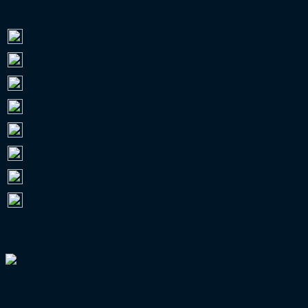
ZUSCHAUER 2026/27
Bundesliga
0
2. Bundesliga
0
3. Liga
0
RL Nordost
101.981
RL Bayern
26.522
RL West
10.669
RL Nord
10.218
RL Südwest
0
VERBANDSPOKAL-GUIDE
TOP 5 NACH ZUSCHAUERN