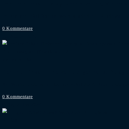
Berliner Pokal: Delay Sports weiter, Viktoria
Im Berliner Pokal fand am Wochenende die 1. Runde statt.
0 Kommentare
20. August 2025
Foto: Instagram @makki.sport2
Verbandspokal
Berliner Pokal: Titelverteidiger raus! Dela
Am Wochenende ist im Berliner Pokal die 2. Hauptrunde ge
0 Kommentare
9. September 2024
3. Liga