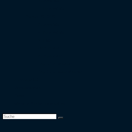
Bundesliga
2. Bundesliga
Saison 2019/20
Bundesliga
2. Bundesliga
3. Liga
DFB-Pokal
Europapokal
Top 50 Zuschauer
Top 25 Auswärtsfahrer
Europapokal
Verbandspokal
Team
Website-Suche umschalten