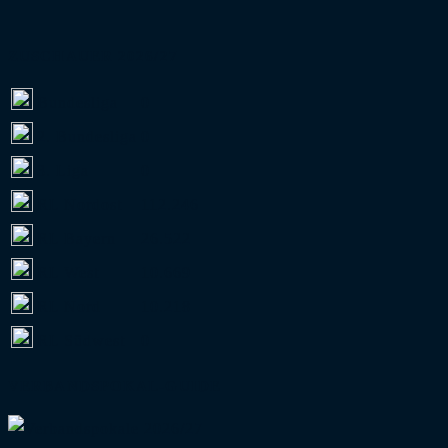
ZUSCHAUER 2026/27
Bundesliga
0
2. Bundesliga
0
3. Liga
0
RL Nordost
112.246
RL Bayern
26.522
RL West
10.669
RL Nord
10.218
RL Südwest
0
VERBANDSPOKAL-GUIDE