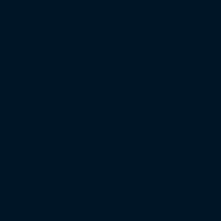
Regionalliga West
Regionalliga Nordost
Regionalliga Südwest
Regionalliga Bayern
Regionalliga Nord
XXL-Zuschauertabelle
XXL-Auswärtsfahrertabelle
Saison 2022/23
Bundesliga
2. Bundesliga
3. Liga
DFB-Pokal
Europapokal
Top Zuschauer
Top Auswärtsfahrer
Saison 2021/22