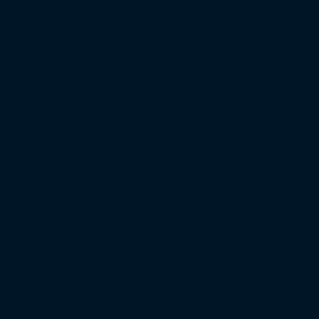
XXL-Heimbereich-Auslastung
XXL-Gästeblock-Auslastung
Saison 2024/25
Bundesliga
2. Bundesliga
3. Liga
Regionalliga West
Regionalliga Nordost
Regionalliga Südwest
Regionalliga Bayern
Regionalliga Nord
XXL-Zuschauertabelle
XXL-Auswärtsfahrertabelle
Saison 2023/24
Bundesliga
2. Bundesliga
3. Liga