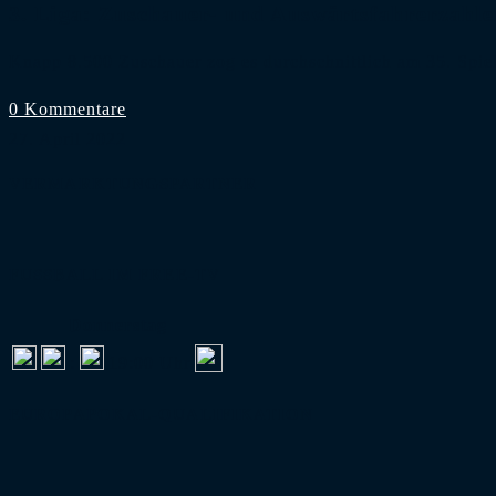
3. Liga: Zuschauer- und Auswärtsfahrerzahlen
Knapp 8.500 Zuschauer zog es durchschnittlich am 35. Spie
0 Kommentare
27. April 2022
VERMARKTUNGSPARTNER
FUSSBALL IM FREE-TV
Donnerstag
:
19:00 Uhr
EUROPAPOKAL-QUALIFIKATION