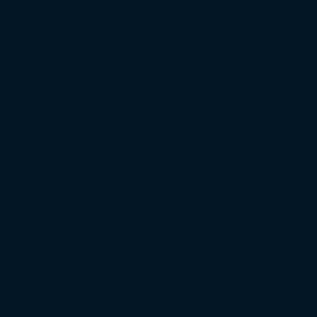
XXL-Heimbereich-Auslastung
XXL-Gästeblock-Auslastung
Saison 2024/25
Bundesliga
2. Bundesliga
3. Liga
Regionalliga West
Regionalliga Nordost
Regionalliga Südwest
Regionalliga Bayern
Regionalliga Nord
XXL-Zuschauertabelle
XXL-Auswärtsfahrertabelle
Saison 2023/24
Bundesliga
2. Bundesliga
3. Liga