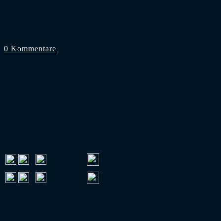
Hannover 96 in Berlin mit größter Gästekulis
Hannover 96 ist am Samstag in der 2. Fußball-Bundesliga i
0 Kommentare
14. Februar 2026
VERMARKTUNGSPARTNER
FUSSBALL IM FREE-TV
Samstag
:
14:30 Uhr
:
20:30 Uhr
EUROPAPOKAL-QUALIFIKATION