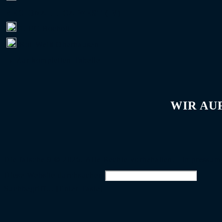
REGIONALLIGA WEST (IV)
1. FC Bocholt
Rot-Weiß Oberhausen
→ Zur kompletten Tabelle
WIR AU
Die falsche 9 © 2026. Alle Rechte vorbehalten. |
Impressum
Diese Website durchsuchen
Suchbegriff... [Enter-Taste]