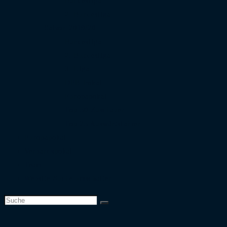
Bundesliga
2. Bundesliga
Saison 2019/20
Bundesliga
2. Bundesliga
3. Liga
DFB-Pokal
Europapokal
Top 50 Zuschauer
Top 25 Auswärtsfahrer
Europapokal
Verbandspokal
Team
Website-Suche umschalten