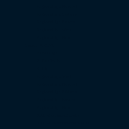
Regionalliga Nordost
Regionalliga Südwest
Regionalliga Bayern
Regionalliga West
Regionalliga Nord
Saison 2025/26
Bundesliga
2. Bundesliga
3. Liga
Regionalliga West
Regionalliga Nordost
Regionalliga Südwest
Regionalliga Bayern
Regionalliga Nord
XXL-Zuschauertabelle
XXL-Auswärtsfahrertabelle