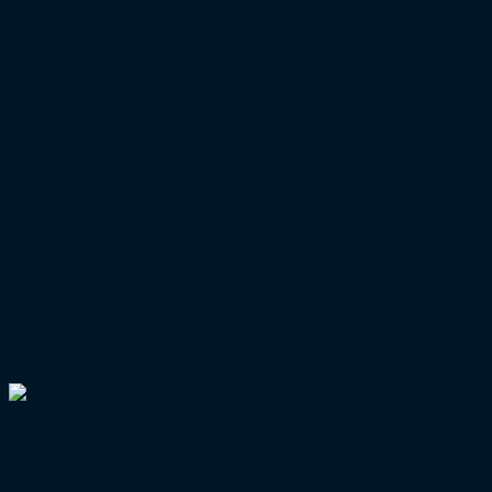
Foto: Instagram @uffachse
2. Bundesliga
/
Hannover 96