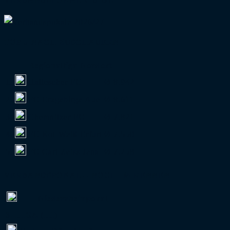
TOP 5 NACH ZUSCHAUERN
Regionalliga Nordost
1.
Hallescher FC
Ø 8.942
2.
FC Erzgebirge Aue
Ø 8.611
3.
Chemnitzer FC
Ø 7.821
4.
FC Rot-Weiß Erfurt
Ø 7.550
5.
FC Carl Zeiss Jena
Ø 7.258
VERBANDSPOKAL – NOCH IM RENNEN
Niederrheinpokal
3. LIGA (III)