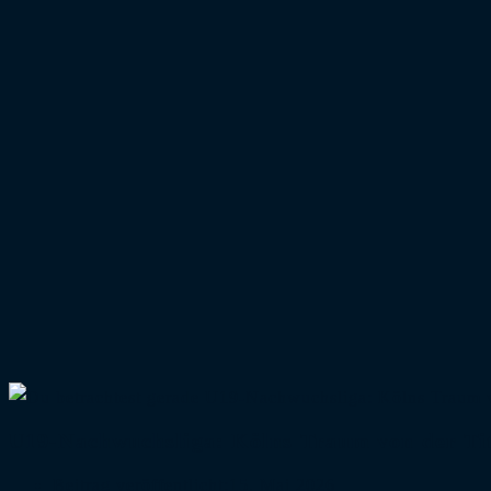
U19-Nachwuchsliga: Kölns Traum von der Tit
Beitrag veröffentlicht:
15. Mai 2026