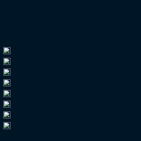
EUROPAPOKAL-QUALIFIKATION
ZUSCHAUER 2026/27
Bundesliga
0
2. Bundesliga
0
3. Liga
0
RL Nordost
101.981
RL Bayern
26.522
RL West
10.669
RL Nord
10.218
RL Südwest
0
VERBANDSPOKAL-GUIDE