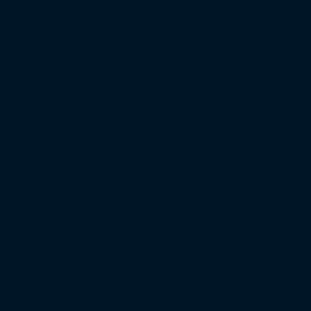
Regionalliga Nordost
Regionalliga Südwest
Regionalliga Bayern
Regionalliga West
Regionalliga Nord
Saison 2025/26
Bundesliga
2. Bundesliga
3. Liga
Regionalliga West
Regionalliga Nordost
Regionalliga Südwest
Regionalliga Bayern
Regionalliga Nord
XXL-Zuschauertabelle
XXL-Auswärtsfahrertabelle