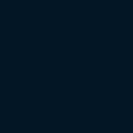
Regionalliga West
Regionalliga Nordost
Regionalliga Südwest
Regionalliga Bayern
Regionalliga Nord
XXL-Zuschauertabelle
XXL-Auswärtsfahrertabelle
Saison 2022/23
Bundesliga
2. Bundesliga
3. Liga
DFB-Pokal
Europapokal
Top Zuschauer
Top Auswärtsfahrer
Saison 2021/22