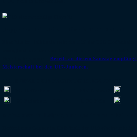
1. FC Köln in Ostwestfalen.
Doppeltes Heim-Finale für die TSG Hoffenheim
Ebenfalls im Halbfinale steht die U19 der TSG Hoffenheim.
wenngleich drei der vier Tore erst in der Schlussviertelstu
Heimfinale kommen.
Bereits an diesem Samstag empfängt
Meisterschaft bei den U17-Junioren.
HALBFINALE U19-NACHWUCHSLIGA 2025/26
TSG Hoffenheim
2:1
1. FSV Mainz 05
SC Paderborn
2:3 n.V.
1. FC Köln
Mainz siegt in Leipzig und gastiert nun bei Ho
Hoffenheims Gegner im Halbfinale der U19-Nachwuchsliga 
Viertelfinale trotz langer Unterzahl bei RB Leipzig mit 1:0