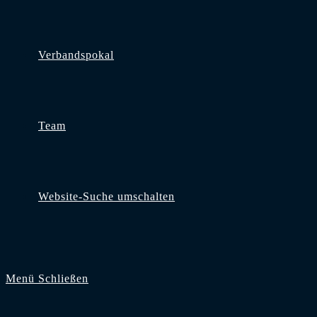
Verbandspokal
Team
Website-Suche umschalten
Menü
Schließen