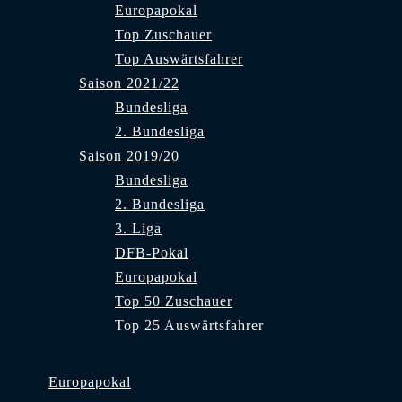
Europapokal
Top Zuschauer
Top Auswärtsfahrer
Saison 2021/22
Bundesliga
2. Bundesliga
Saison 2019/20
Bundesliga
2. Bundesliga
3. Liga
DFB-Pokal
Europapokal
Top 50 Zuschauer
Top 25 Auswärtsfahrer
Europapokal