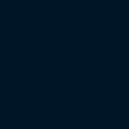
Start
Supporter
Zuschauer
Saison 2026/27
Bundesliga
2. Bundesliga
3. Liga
Regionalliga Nordost
Regionalliga Südwest
Regionalliga Bayern
Regionalliga West
Regionalliga Nord
Saison 2025/26
Bundesliga
2. Bundesliga
3. Liga