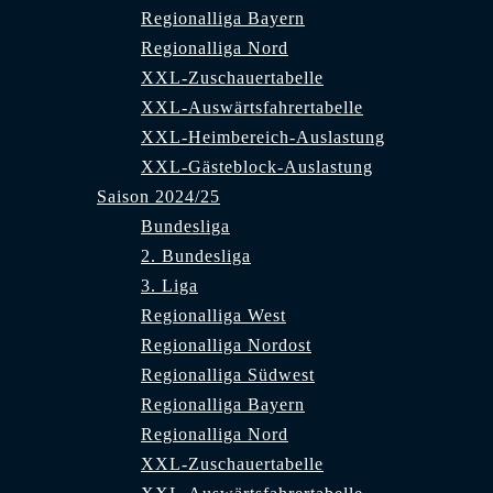
Regionalliga Bayern
Regionalliga Nord
XXL-Zuschauertabelle
XXL-Auswärtsfahrertabelle
XXL-Heimbereich-Auslastung
XXL-Gästeblock-Auslastung
Saison 2024/25
Bundesliga
2. Bundesliga
3. Liga
Regionalliga West
Regionalliga Nordost
Regionalliga Südwest
Regionalliga Bayern
Regionalliga Nord
XXL-Zuschauertabelle