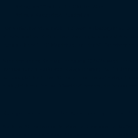
Beitrag veröffentlicht:
15. Oktober 2024
Beitrags-Kategorie:
2. Bundesliga
Der Karlsruher SC schwebt in diesem Kalenderjahr auf einer 
Vorsaison wider. Kein anderer Zweitligist konnte sich so s
legen auch der 1. FC Magdeburg und der SC Paderborn deut
Nach dem achten Spieltag der Saison 2024/24 stand der Kar
trennten nur ein Punkt vom Relegationsrang 16. Ein Jahr spä
ist punktgleich mit dem SC Paderborn, der auf Relegationsr
punktgleich mit Fortuna Düsseldorf beendet, die bekannterma
Karlsruher SC und SC Paderborn sind die Gewi
Auch der SC Paderborn ist einer der Gewinner der laufende
und stehen damit auf Rang 2 in unserem Vergleich. Während