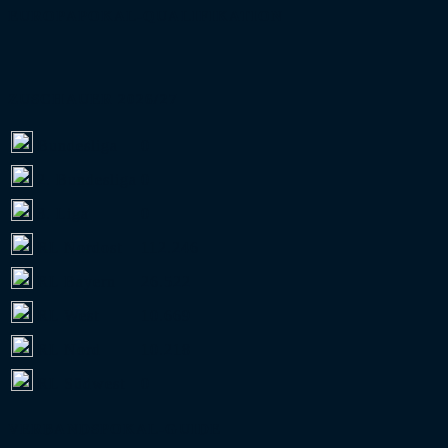
EUROPAPOKAL-QUALIFIKATION
ZUSCHAUER 2026/27
Bundesliga
0
2. Bundesliga
0
3. Liga
0
RL Nordost
112.246
RL Bayern
26.522
RL West
10.669
RL Nord
10.218
RL Südwest
0
VERBANDSPOKAL-GUIDE