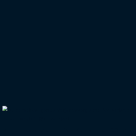
Foto: Instagram @vitleo_sport
Vorjahresvergleich: Der Karlsruher SC ist d