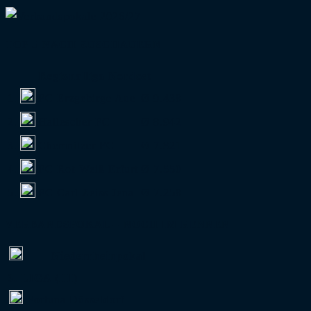
TOP 5 NACH ZUSCHAUERN
Regionalliga Nordost
1.
FC Erzgebirge Aue
Ø 9.438
2.
Hallescher FC
Ø 8.942
3.
Chemnitzer FC
Ø 7.821
4.
FC Rot-Weiß Erfurt
Ø 7.550
5.
FC Carl Zeiss Jena
Ø 7.258
VERBANDSPOKAL – NOCH IM RENNEN
Niederrheinpokal
3. LIGA (III)
Fortuna Düsseldorf