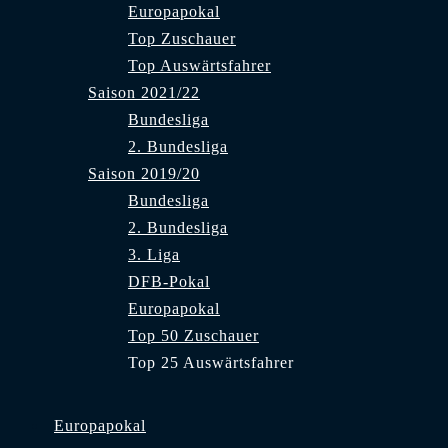
Europapokal
Top Zuschauer
Top Auswärtsfahrer
Saison 2021/22
Bundesliga
2. Bundesliga
Saison 2019/20
Bundesliga
2. Bundesliga
3. Liga
DFB-Pokal
Europapokal
Top 50 Zuschauer
Top 25 Auswärtsfahrer
Europapokal