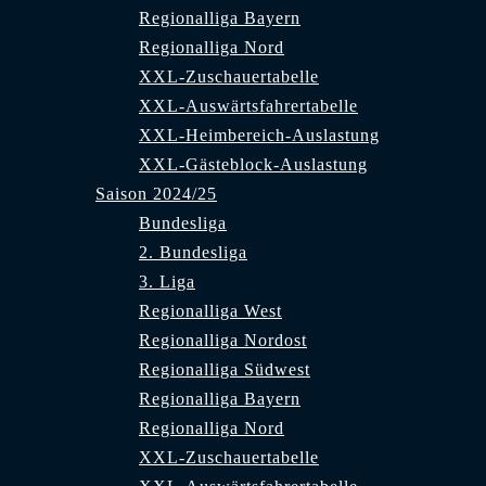
Regionalliga Bayern
Regionalliga Nord
XXL-Zuschauertabelle
XXL-Auswärtsfahrertabelle
XXL-Heimbereich-Auslastung
XXL-Gästeblock-Auslastung
Saison 2024/25
Bundesliga
2. Bundesliga
3. Liga
Regionalliga West
Regionalliga Nordost
Regionalliga Südwest
Regionalliga Bayern
Regionalliga Nord
XXL-Zuschauertabelle