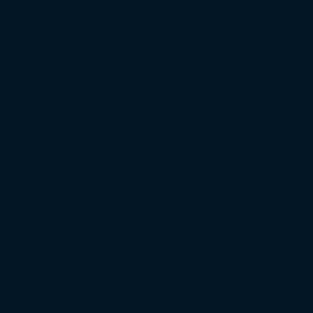
Start
Supporter
Zuschauer
Saison 2026/27
Bundesliga
2. Bundesliga
3. Liga
Regionalliga Nordost
Regionalliga Südwest
Regionalliga Bayern
Regionalliga West
Regionalliga Nord
Saison 2025/26
Bundesliga
2. Bundesliga
3. Liga