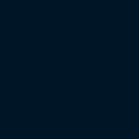
Regionalliga West
Regionalliga Nordost
Regionalliga Südwest
Regionalliga Bayern
Regionalliga Nord
XXL-Zuschauertabelle
XXL-Auswärtsfahrertabelle
XXL-Heimbereich-Auslastung
XXL-Gästeblock-Auslastung
Saison 2024/25
Bundesliga
2. Bundesliga
3. Liga
Regionalliga West
Regionalliga Nordost
Regionalliga Südwest
Regionalliga Bayern