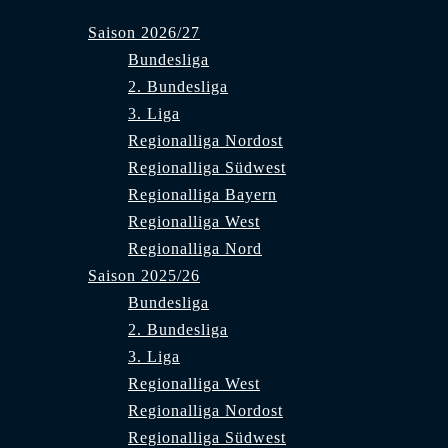
Saison 2026/27
Bundesliga
2. Bundesliga
3. Liga
Regionalliga Nordost
Regionalliga Südwest
Regionalliga Bayern
Regionalliga West
Regionalliga Nord
Saison 2025/26
Bundesliga
2. Bundesliga
3. Liga
Regionalliga West
Regionalliga Nordost
Regionalliga Südwest