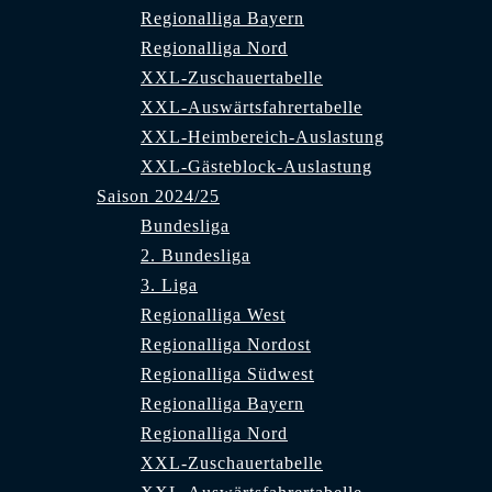
Regionalliga Bayern
Regionalliga Nord
XXL-Zuschauertabelle
XXL-Auswärtsfahrertabelle
XXL-Heimbereich-Auslastung
XXL-Gästeblock-Auslastung
Saison 2024/25
Bundesliga
2. Bundesliga
3. Liga
Regionalliga West
Regionalliga Nordost
Regionalliga Südwest
Regionalliga Bayern
Regionalliga Nord
XXL-Zuschauertabelle