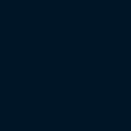
Start
Supporter
Zuschauer
Saison 2026/27
Bundesliga
2. Bundesliga
3. Liga
Regionalliga Nordost
Regionalliga Südwest
Regionalliga Bayern
Regionalliga West
Regionalliga Nord
Saison 2025/26
Bundesliga
2. Bundesliga
3. Liga