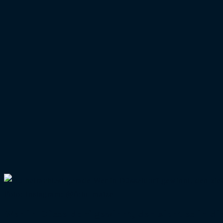
Foto: Instagram: @foto_matze
Wer in Düsseldorf gewinnt, den zieht es in di