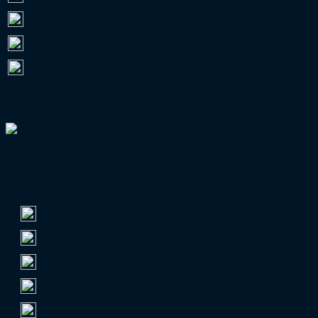
RL West
10.669
RL Nord
10.218
RL Südwest
0
VERBANDSPOKAL-GUIDE
TOP 5 NACH ZUSCHAUERN
Regionalliga Nordost
1.
FC Erzgebirge Aue
Ø 9.438
2.
Hallescher FC
Ø 8.942
3.
Chemnitzer FC
Ø 7.821
4.
FC Rot-Weiß Erfurt
Ø 7.550
5.
FC Carl Zeiss Jena
Ø 7.258