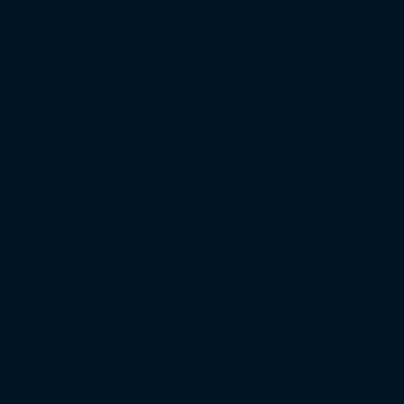
XXL-Heimbereich-Auslastung
XXL-Gästeblock-Auslastung
Saison 2024/25
Bundesliga
2. Bundesliga
3. Liga
Regionalliga West
Regionalliga Nordost
Regionalliga Südwest
Regionalliga Bayern
Regionalliga Nord
XXL-Zuschauertabelle
XXL-Auswärtsfahrertabelle
Saison 2023/24
Bundesliga
2. Bundesliga
3. Liga