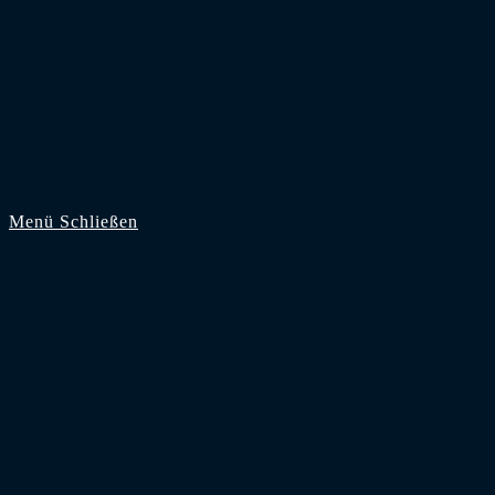
Zum Inhalt springen
Menü
Schließen
Start
Supporter
Zuschauer
Saison 2026/27
Bundesliga
2. Bundesliga
3. Liga