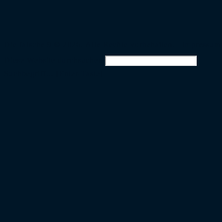
Die falsche 9 © 2026. Alle Rechte vorbehalten. |
Impressum
Diese Website durchsuchen
Suchbegriff... [Enter-Taste]