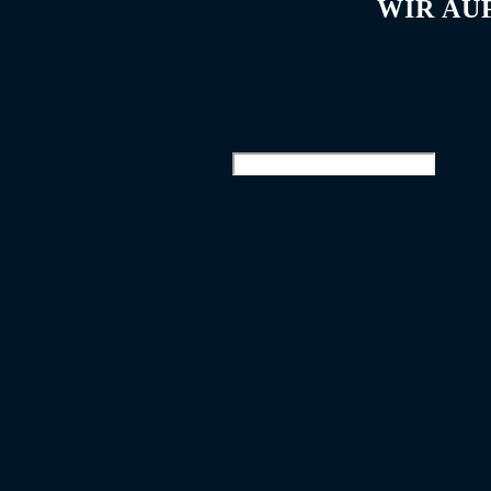
WIR AU
Die falsche 9 © 2026. Alle Rechte vorbehalten. |
Impressum
Diese Website durchsuchen
Suchbegriff... [Enter-Taste]