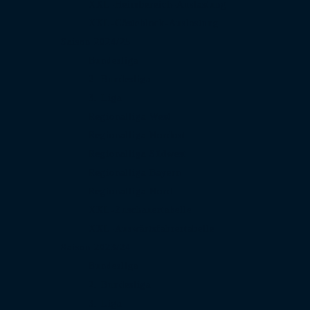
XXL-Heimbereich-Auslastung
XXL-Gästeblock-Auslastung
Saison 2024/25
Bundesliga
2. Bundesliga
3. Liga
Regionalliga West
Regionalliga Nordost
Regionalliga Südwest
Regionalliga Bayern
Regionalliga Nord
XXL-Zuschauertabelle
XXL-Auswärtsfahrertabelle
Saison 2023/24
Bundesliga
2. Bundesliga
3. Liga