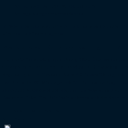
Beitrag veröffentlicht:
18. Februar 2026
Beitrags-Kategorie:
Verbandspokal
Im Westfalenpokal sind die vier Halbfinalisten gefunden. Da
wird das Halbfinale ausgelost.
Westfalenpokal: Keine Überraschungen im Viert
Die Viertelfinalspiele gingen ohne größere Überraschungen z
Gievenbeck mit 4:1 durch. Im Oberliga-Duell zwischen Türk
Regionalligist die Oberhand. Nach 3:0-Pausenführung ließ
dem 4:2 in der 90. Minute jedoch für die Entscheidung. De
amtierende Vizemeister der Regionalliga West konnte sich e
Das letzte Ticket fürs Halbfinale sicherten sich die Sportfr
NOCH IM RENNEN
3. LIGA (III)