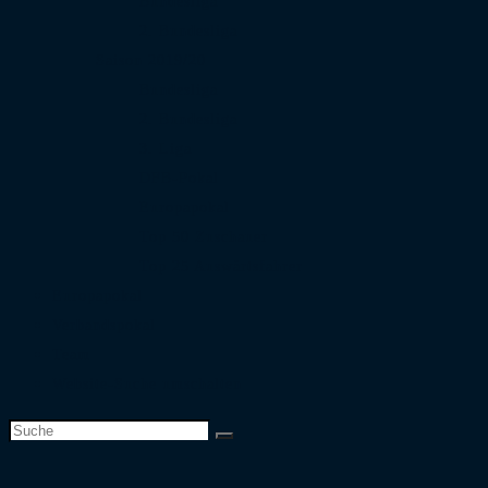
Bundesliga
2. Bundesliga
Saison 2019/20
Bundesliga
2. Bundesliga
3. Liga
DFB-Pokal
Europapokal
Top 50 Zuschauer
Top 25 Auswärtsfahrer
Europapokal
Verbandspokal
Team
Website-Suche umschalten