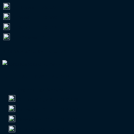
RL Bayern
26.522
RL West
10.669
RL Nord
10.218
RL Südwest
0
VERBANDSPOKAL-GUIDE
TOP 5 NACH ZUSCHAUERN
Regionalliga Nordost
1.
FC Erzgebirge Aue
Ø 9.438
2.
Hallescher FC
Ø 8.942
3.
Chemnitzer FC
Ø 7.821
4.
FC Rot-Weiß Erfurt
Ø 7.550