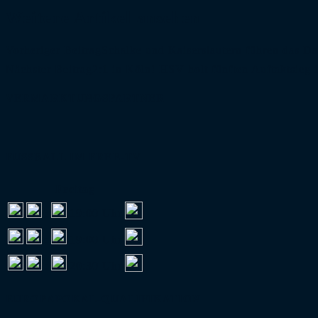
Weitere Artikel ansehen
Vorheriger Beitrag
Schalke und Kaiserslautern führen das D
Nächster Beitrag
2:1 in Köln! HSV holt fünften Auftaktsieg i
VERMARKTUNGSPARTNER
FUSSBALL IM FREE-TV
Freitag
:
19:00 Uhr
:
19:00 Uhr
:
20:30 Uhr
EUROPAPOKAL-QUALIFIKATION