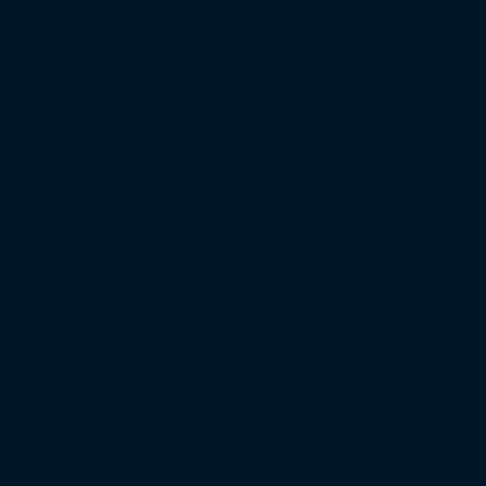
Beitrag veröffentlicht:
31. Juli 2024
Beitrags-Kategorie:
2. Bundesliga
Zum ersten Mal seit über 60 Jahren werden der Hamburger 
aufeinandertreffen. Am Sonntag startete beim Zweitliga-Aufs
alle Tickets vergriffen.
Am 24. August 1963 sahen 38.000 Zuschauer das erste Bun
Spieltag der Bundesligageschichte trennten sich die beiden
Rückrundenauftakt, im Januar 1964, siegte der Hamburger SV
der beiden Mannschaften. Nun treffen die Bundesliga-Gründu
aufeinander. Am 4. Spieltag reisen die Preußen zum Auswärt
5.696 Karten haben die Preußen verkauft – das Gästekontingen
Gästeanhang in der jüngeren Vereinsgeschichte. In der Vorsa
3.500 Preußen-Anhänger waren. Ihr erstes Auswärtsspiel bes
Für die Partie in Franken hat der Aufsteiger bislang 1.400 