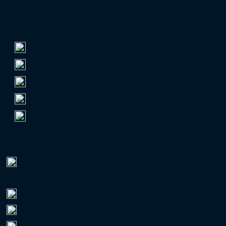
TOP 5 NACH ZUSCHAUERN
Regionalliga Nordost
1.
FC Erzgebirge Aue
Ø 9.438
2.
Hallescher FC
Ø 8.942
3.
Chemnitzer FC
Ø 7.821
4.
FC Rot-Weiß Erfurt
Ø 7.550
5.
FC Carl Zeiss Jena
Ø 7.258
VERBANDSPOKAL – NOCH IM RENNEN
Niederrheinpokal
3. LIGA (III)
Fortuna Düsseldorf
MSV Duisburg