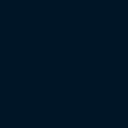
XXL-Heimbereich-Auslastung
XXL-Gästeblock-Auslastung
Saison 2024/25
Bundesliga
2. Bundesliga
3. Liga
Regionalliga West
Regionalliga Nordost
Regionalliga Südwest
Regionalliga Bayern
Regionalliga Nord
XXL-Zuschauertabelle
XXL-Auswärtsfahrertabelle
Saison 2023/24
Bundesliga
2. Bundesliga
3. Liga