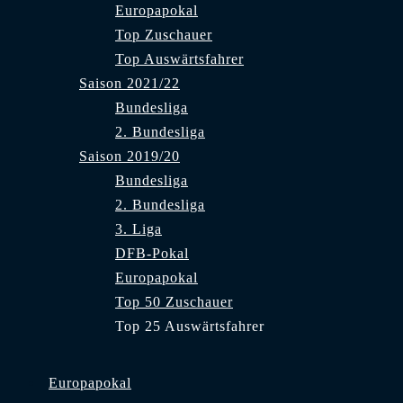
Europapokal
Top Zuschauer
Top Auswärtsfahrer
Saison 2021/22
Bundesliga
2. Bundesliga
Saison 2019/20
Bundesliga
2. Bundesliga
3. Liga
DFB-Pokal
Europapokal
Top 50 Zuschauer
Top 25 Auswärtsfahrer
Europapokal