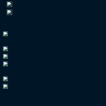
4.
FC Rot-Weiß Erfurt
8.226
5.
Chemnitzer FC
5.639
VERBANDSPOKAL – NOCH IM RENNEN
Niederrheinpokal
3. LIGA (III)
Fortuna Düsseldorf
MSV Duisburg
Rot-Weiss Essen
REGIONALLIGA WEST (IV)
1. FC Bocholt
Rot-Weiß Oberhausen
→ Zur kompletten Tabelle