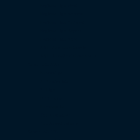
Regionalliga West
Regionalliga Nordost
Regionalliga Südwest
Regionalliga Bayern
Regionalliga Nord
XXL-Zuschauertabelle
XXL-Auswärtsfahrertabelle
Saison 2022/23
Bundesliga
2. Bundesliga
3. Liga
DFB-Pokal
Europapokal
Top Zuschauer
Top Auswärtsfahrer
Saison 2021/22