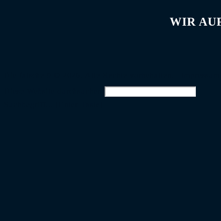
WIR AU
Die falsche 9 © 2026. Alle Rechte vorbehalten. |
Impressum
Diese Website durchsuchen
Suchbegriff... [Enter-Taste]