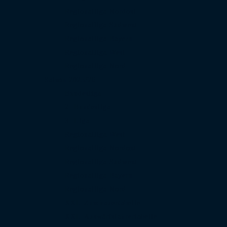
Regionalliga Nordost
Regionalliga Südwest
Regionalliga Bayern
Regionalliga West
Regionalliga Nord
Saison 2025/26
Bundesliga
2. Bundesliga
3. Liga
Regionalliga West
Regionalliga Nordost
Regionalliga Südwest
Regionalliga Bayern
Regionalliga Nord
XXL-Zuschauertabelle
XXL-Auswärtsfahrertabelle