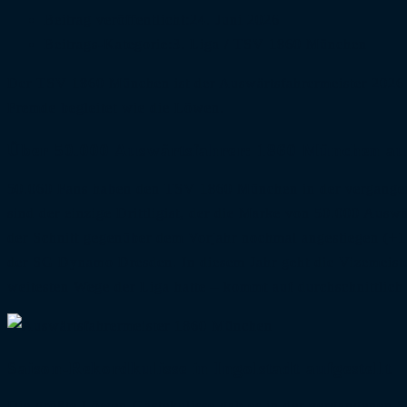
Beitrag veröffentlicht:
24. Juni 2026
Beitrags-Kategorie:
3. Liga
/
TSV 1860 München
Der TSV 1860 München ist der Auswärtsfahrermeister 2026 i
Fremde begleitet wie die Löwen.
Über 50.000 Auswärtsfahrer: 1860 München auf 
50.060 Fans haben den TSV 1860 München in der vergangene
sind der einzige Drittligist, der die Marke von 50.000 Auswä
der Schnitt gegenüber dem Vorjahr nochmal angestiegen (+17
der SG Dynamo Dresden. In diesem Jahr geht die Vizemeist
weitesten Wege der Liga hatte – kommt auf durchschnittlich
Saison-Rekordkulisse in Ingolstadt aufgestellt
Die größte Löwen-Gästekulisse gab es in der vergangenen S