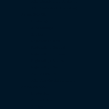
XXL-Heimbereich-Auslastung
XXL-Gästeblock-Auslastung
Saison 2024/25
Bundesliga
2. Bundesliga
3. Liga
Regionalliga West
Regionalliga Nordost
Regionalliga Südwest
Regionalliga Bayern
Regionalliga Nord
XXL-Zuschauertabelle
XXL-Auswärtsfahrertabelle
Saison 2023/24
Bundesliga
2. Bundesliga
3. Liga