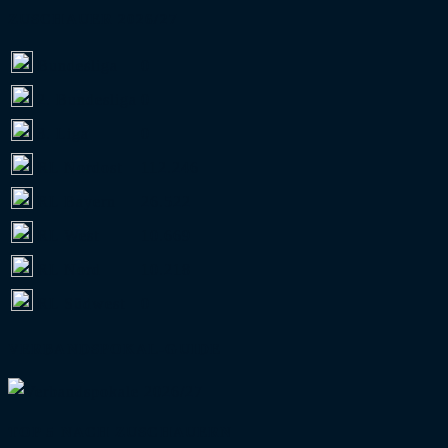
ZUSCHAUER 2026/27
Bundesliga
0
2. Bundesliga
0
3. Liga
0
RL Nordost
112.246
RL Bayern
26.522
RL West
10.669
RL Nord
10.218
RL Südwest
0
VERBANDSPOKAL-GUIDE
TOP 5 NACH ZUSCHAUERN