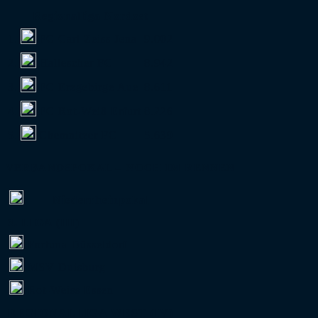
Regionalliga Nordost
1.
FC Carl Zeiss Jena
9.002
2.
Hallescher FC
8.942
3.
FC Erzgebirge Aue
8.611
4.
FC Rot-Weiß Erfurt
8.226
5.
Chemnitzer FC
5.639
VERBANDSPOKAL – NOCH IM RENNEN
Niederrheinpokal
3. LIGA (III)
Fortuna Düsseldorf
MSV Duisburg
Rot-Weiss Essen
REGIONALLIGA WEST (IV)