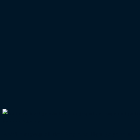
Foto: cr-fotos.de
Eröffnungsspiel der Regionalliga Bayern oh