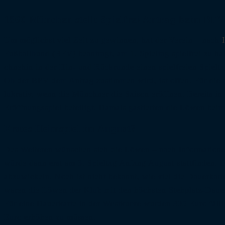
1860 München stellt Spielfrei-Antrag beim BF
Um möglichst viel Zeit zu gewinnen, hat der Verein – nach
Fußballbund (BFV) beantragt, am 1. Spieltag spielfrei zu h
ohnehin in der Hin- und Rückrunde einen spielfreien Spielt
Ob der BFV dem Antrag zustimmen wird, ist offen. Für die a
lukrativ, wenn die Münchner die Saison eröffnen. Bereits i
Eröffnungsspiel beteiligt. Damals gastierten die Löwen be
Erstes Heimspiel im August?
Des Weiteren wünschen sich die Löwen – nach Information
würde dann erst am 3. Spieltag Anfang August stattfinden. 
abzuwickeln. Noch ist nicht bekannt, wie viel die Dauerkar
waren die Löwen der Klub mit den höchsten Stehplatz-Dauerk
Für eine Dauerkarte in der Westkurve wurden 305 Euro fäll
Euro erhöhen zu müssen.