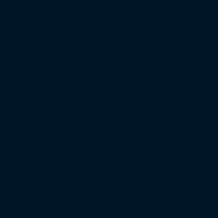
Regionalliga West
Regionalliga Nordost
Regionalliga Südwest
Regionalliga Bayern
Regionalliga Nord
XXL-Zuschauertabelle
XXL-Auswärtsfahrertabelle
Saison 2022/23
Bundesliga
2. Bundesliga
3. Liga
DFB-Pokal
Europapokal
Top Zuschauer
Top Auswärtsfahrer
Saison 2021/22