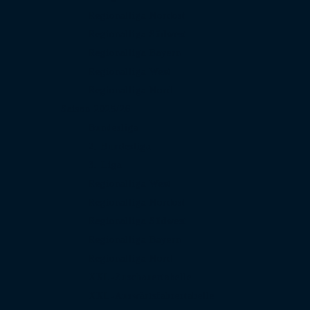
Regionalliga Nordost
Regionalliga Südwest
Regionalliga Bayern
Regionalliga West
Regionalliga Nord
Saison 2025/26
Bundesliga
2. Bundesliga
3. Liga
Regionalliga West
Regionalliga Nordost
Regionalliga Südwest
Regionalliga Bayern
Regionalliga Nord
XXL-Zuschauertabelle
XXL-Auswärtsfahrertabelle