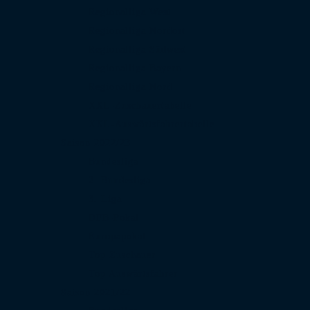
Regionalliga West
Regionalliga Nordost
Regionalliga Südwest
Regionalliga Bayern
Regionalliga Nord
XXL-Zuschauertabelle
XXL-Auswärtsfahrertabelle
Saison 2022/23
Bundesliga
2. Bundesliga
3. Liga
DFB-Pokal
Europapokal
Top Zuschauer
Top Auswärtsfahrer
Saison 2021/22