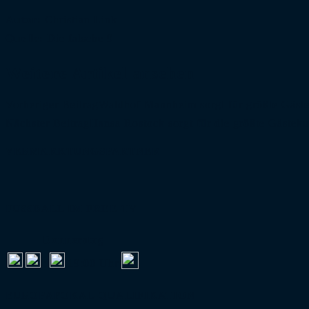
Autor:
Christian Link
Quelle:
Die falsche 9
Weitere Artikel ansehen
Vorheriger Beitrag
Waldhof Mannheim sorgt für größte Gäste
Nächster Beitrag
Hansa Rostock sorgt für die größte Gästeku
VERMARKTUNGSPARTNER
FUSSBALL IM FREE-TV
Donnerstag
:
19:00 Uhr
EUROPAPOKAL-QUALIFIKATION