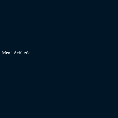
Zum Inhalt springen
Menü
Schließen
Start
Supporter
Zuschauer
Saison 2026/27
Bundesliga
2. Bundesliga
3. Liga