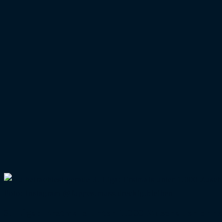
Foto: Instagram @fuppes.muss.dreckig.bleiben
3. Liga: Erstmals unter 1.000 Zuschauer ohn