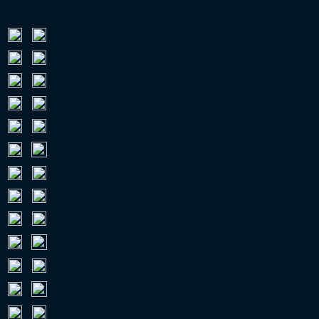
Spiele mit weniger als 1.000 Zuschauern 2025/26
:
VfB Stuttgart II - FC Ingolstadt 04
950
:
TSG Hoffenheim II - Wiesbaden
917
:
TSV Havelse - Wiesbaden
912
:
TSG Hoffenheim II - VfB Stuttgart II
821
:
TSG Hoffenheim II - Schweinfurt
764
:
VfB Stuttgart II - Viktoria Köln
750
:
VfB Stuttgart II - TSG Hoffenheim II
750
:
TSG Hoffenheim II - FC Ingolstadt 04
730
:
TSG Hoffenheim II - SC Verl
709
:
VfB Stuttgart II - Aue
700
:
VfB Stuttgart II - Schweinfurt
700
:
TSG Hoffenheim II - Viktoria Köln
649
:
VfB Stuttgart II - SC Verl
646