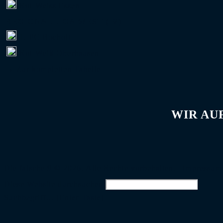
Rot-Weiss Essen
REGIONALLIGA WEST (IV)
1. FC Bocholt
Rot-Weiß Oberhausen
→ Zur kompletten Tabelle
WIR AU
Die falsche 9 © 2026. Alle Rechte vorbehalten. |
Impressum
Diese Website durchsuchen
Suchbegriff... [Enter-Taste]