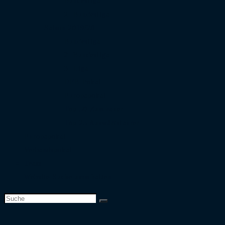
Bundesliga
2. Bundesliga
Saison 2019/20
Bundesliga
2. Bundesliga
3. Liga
DFB-Pokal
Europapokal
Top 50 Zuschauer
Top 25 Auswärtsfahrer
Europapokal
Verbandspokal
Team
Website-Suche umschalten