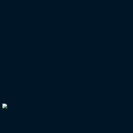
Foto: Instagram @stadionstuermer
Arminia reist mit ihrem bislang größten Gäs