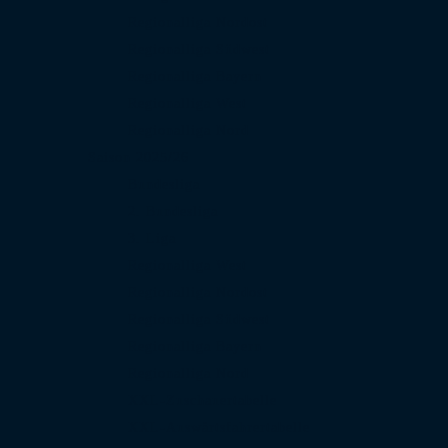
Regionalliga Nordost
Regionalliga Südwest
Regionalliga Bayern
Regionalliga West
Regionalliga Nord
Saison 2025/26
Bundesliga
2. Bundesliga
3. Liga
Regionalliga West
Regionalliga Nordost
Regionalliga Südwest
Regionalliga Bayern
Regionalliga Nord
XXL-Zuschauertabelle
XXL-Auswärtsfahrertabelle