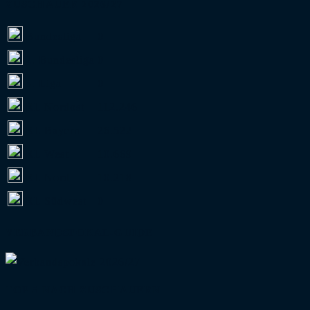
ZUSCHAUER 2026/27
Bundesliga
0
2. Bundesliga
0
3. Liga
0
RL Nordost
112.246
RL Bayern
26.522
RL West
10.669
RL Nord
10.218
RL Südwest
0
VERBANDSPOKAL-GUIDE
TOP 5 NACH ZUSCHAUERN