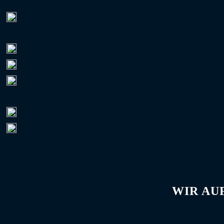
Niederrheinpokal
3. LIGA (III)
Fortuna Düsseldorf
MSV Duisburg
Rot-Weiss Essen
REGIONALLIGA WEST (IV)
1. FC Bocholt
Rot-Weiß Oberhausen
→ Zur kompletten Tabelle
WIR AU