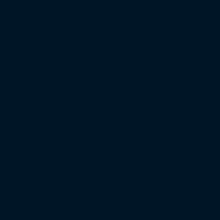
Regionalliga West
Regionalliga Nordost
Regionalliga Südwest
Regionalliga Bayern
Regionalliga Nord
XXL-Zuschauertabelle
XXL-Auswärtsfahrertabelle
Saison 2022/23
Bundesliga
2. Bundesliga
3. Liga
DFB-Pokal
Europapokal
Top Zuschauer
Top Auswärtsfahrer
Saison 2021/22