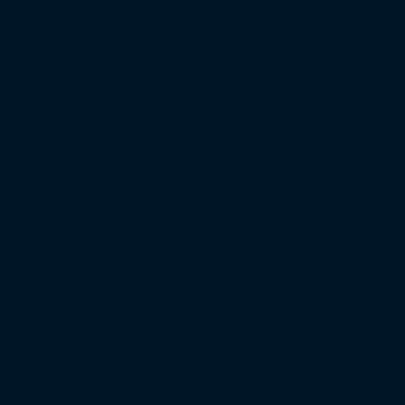
XXL-Heimbereich-Auslastung
XXL-Gästeblock-Auslastung
Saison 2024/25
Bundesliga
2. Bundesliga
3. Liga
Regionalliga West
Regionalliga Nordost
Regionalliga Südwest
Regionalliga Bayern
Regionalliga Nord
XXL-Zuschauertabelle
XXL-Auswärtsfahrertabelle
Saison 2023/24
Bundesliga
2. Bundesliga
3. Liga