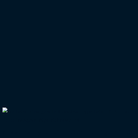
Foto: Instagram @patricknawe_74
Auswärts-Hype beim FC St. Pauli geht in Stut