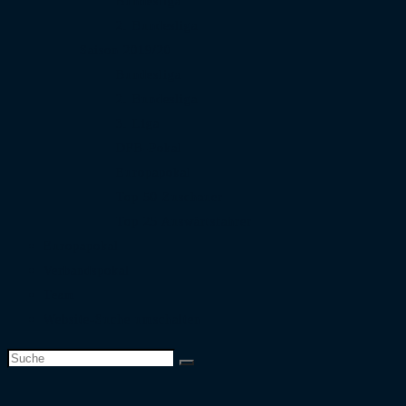
Bundesliga
2. Bundesliga
Saison 2019/20
Bundesliga
2. Bundesliga
3. Liga
DFB-Pokal
Europapokal
Top 50 Zuschauer
Top 25 Auswärtsfahrer
Europapokal
Verbandspokal
Team
Website-Suche umschalten