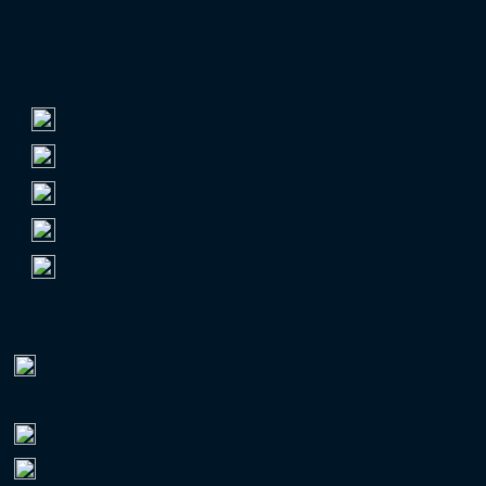
TOP 5 NACH ZUSCHAUERN
Regionalliga Nordost
1.
FC Erzgebirge Aue
Ø 9.438
2.
Hallescher FC
Ø 8.942
3.
Chemnitzer FC
Ø 7.821
4.
FC Rot-Weiß Erfurt
Ø 7.550
5.
FC Carl Zeiss Jena
Ø 7.258
VERBANDSPOKAL – NOCH IM RENNEN
Niederrheinpokal
3. LIGA (III)
Fortuna Düsseldorf
MSV Duisburg