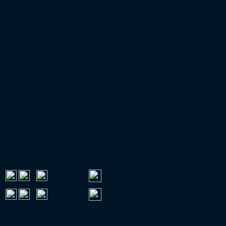
Autor:
Christian Link
Quelle:
Die falsche 9
Weitere Artikel ansehen
Vorheriger Beitrag
HSV-Topspiel treibt Sky zu höchsten Quot
Nächster Beitrag
HSV – Heidenheim: FCH-Fans stellen Ausw
VERMARKTUNGSPARTNER
FUSSBALL IM FREE-TV
Samstag
:
14:30 Uhr
:
20:30 Uhr
EUROPAPOKAL-QUALIFIKATION