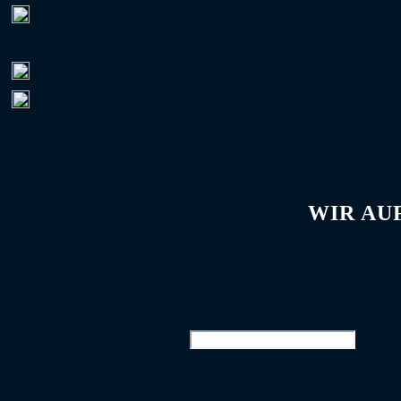
Rot-Weiss Essen
REGIONALLIGA WEST (IV)
1. FC Bocholt
Rot-Weiß Oberhausen
→ Zur kompletten Tabelle
WIR AU
Die falsche 9 © 2026. Alle Rechte vorbehalten. |
Impressum
Diese Website durchsuchen
Suchbegriff... [Enter-Taste]