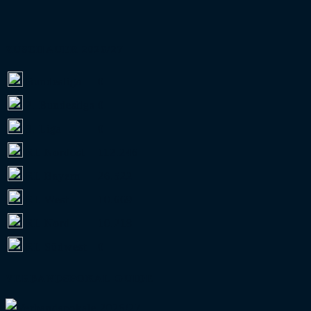
ZUSCHAUER 2026/27
Bundesliga
0
2. Bundesliga
0
3. Liga
0
RL Nordost
112.246
RL Bayern
26.522
RL West
10.669
RL Nord
10.218
RL Südwest
0
VERBANDSPOKAL-GUIDE