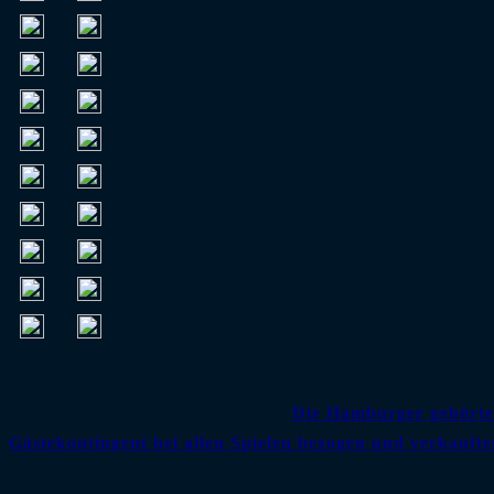
:
RBL-FCSP
5.500
100%
:
M05-FCSP
4.000
100%
:
WOB-FCSP
6.500
100%
:
FCB-FCSP
8.000
100%
:
KSV-FCSP
2.000
100%
:
SVW-FCSP
5.000
100%
:
SGE-FCSP
6.000
100%
:
HSV-FCSP
6.000
100%
:
VfB-FCSP
5.600+
100%
Seit April 2024 ist der Gästebereich bei allen Auswärtsspie
nach dem Aufstieg erwartbar groß.
Die Hamburger gehörten
Gästekontingent bei allen Spielen bezogen und verkaufte
Borussia Dortmund im Oberhaus der Fall. Aber auch in der A