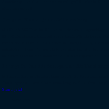
Auswärtsspielen fast ausnahmslos voll gefüllt. Nur in Kaise
nicht ausverkauft.
Das gute Pflaster Baden-Württemberg
Mit über 5.600 Fans im Rücken will der noch ungeschlagene 
60.000 Zuschauern komplett ausverkauft. Für die Braun-Wei
konnte die Blessin-Elf die Partien in Stuttgart (1:0), Hoffe
entscheiden. Damit fuhren die Kiezkicker fast alle ihrer A
im Süden gewann man sonst nur die Auswärtspartie bei Hols
Springt St. Pauli in Stuttgart an die Tabellensp
Mit einem Sieg in Stuttgart kann der FC St. Pauli zumindest
Hamburger auf einem Champions-League-Platz. Den komplette
Stand jetzt
:
Stand jetzt!