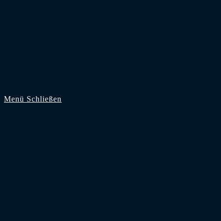
Zum Inhalt springen
Menü
Schließen
Start
Supporter
Zuschauer
Saison 2026/27
Bundesliga
2. Bundesliga
3. Liga