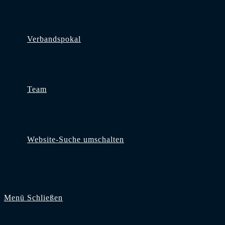
Verbandspokal
Team
Website-Suche umschalten
Menü
Schließen