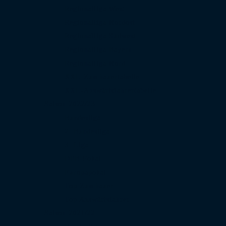
Regionalliga West
Regionalliga Nordost
Regionalliga Südwest
Regionalliga Bayern
Regionalliga Nord
XXL-Zuschauertabelle
XXL-Auswärtsfahrertabelle
Saison 2022/23
Bundesliga
2. Bundesliga
3. Liga
DFB-Pokal
Europapokal
Top Zuschauer
Top Auswärtsfahrer
Saison 2021/22