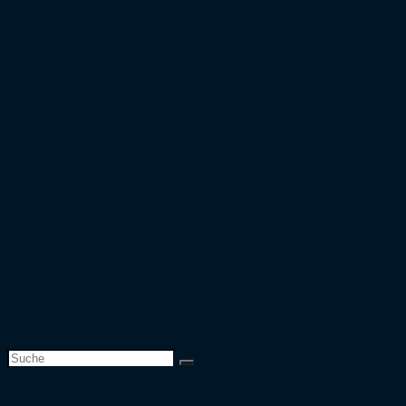
Bundesliga
2. Bundesliga
Saison 2019/20
Bundesliga
2. Bundesliga
3. Liga
DFB-Pokal
Europapokal
Top 50 Zuschauer
Top 25 Auswärtsfahrer
Europapokal
Verbandspokal
Team
Website-Suche umschalten