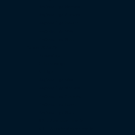
Regionalliga Nordost
Regionalliga Südwest
Regionalliga Bayern
Regionalliga West
Regionalliga Nord
Saison 2025/26
Bundesliga
2. Bundesliga
3. Liga
Regionalliga West
Regionalliga Nordost
Regionalliga Südwest
Regionalliga Bayern
Regionalliga Nord
XXL-Zuschauertabelle
XXL-Auswärtsfahrertabelle