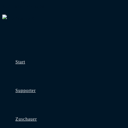
Zum Inhalt springen
Start
Supporter
Zuschauer