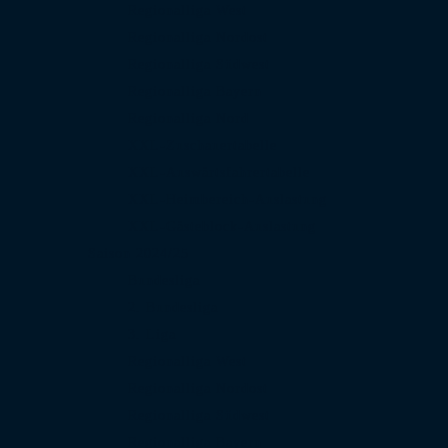
Regionalliga West
Regionalliga Nordost
Regionalliga Südwest
Regionalliga Bayern
Regionalliga Nord
XXL-Zuschauertabelle
XXL-Auswärtsfahrertabelle
XXL-Heimbereich-Auslastung
XXL-Gästeblock-Auslastung
Saison 2024/25
Bundesliga
2. Bundesliga
3. Liga
Regionalliga West
Regionalliga Nordost
Regionalliga Südwest
Regionalliga Bayern