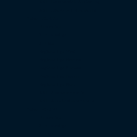
XXL-Heimbereich-Auslastung
XXL-Gästeblock-Auslastung
Saison 2024/25
Bundesliga
2. Bundesliga
3. Liga
Regionalliga West
Regionalliga Nordost
Regionalliga Südwest
Regionalliga Bayern
Regionalliga Nord
XXL-Zuschauertabelle
XXL-Auswärtsfahrertabelle
Saison 2023/24
Bundesliga
2. Bundesliga
3. Liga