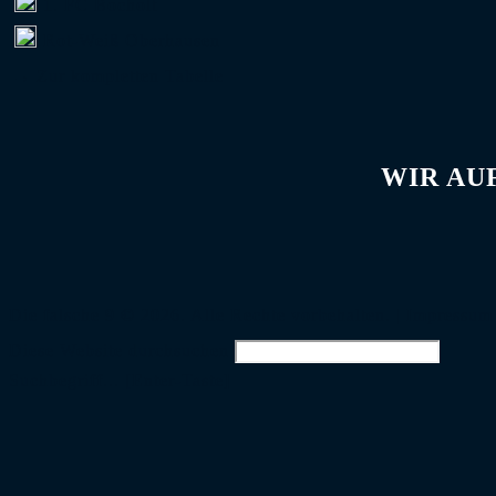
1. FC Bocholt
Rot-Weiß Oberhausen
→ Zur kompletten Tabelle
WIR AU
Die falsche 9 © 2026. Alle Rechte vorbehalten. |
Impressum
Diese Website durchsuchen
Suchbegriff... [Enter-Taste]