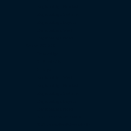
Regionalliga Nordost
Regionalliga Südwest
Regionalliga Bayern
Regionalliga West
Regionalliga Nord
Saison 2025/26
Bundesliga
2. Bundesliga
3. Liga
Regionalliga West
Regionalliga Nordost
Regionalliga Südwest
Regionalliga Bayern
Regionalliga Nord
XXL-Zuschauertabelle
XXL-Auswärtsfahrertabelle