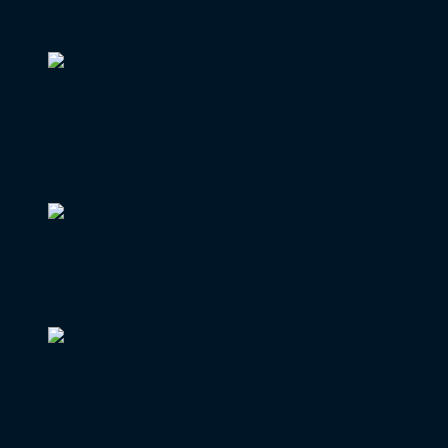
fast 1.000.000 Stimmen abgegeben.
Das schwarze Auswärtstrikot des SSV Ulm sicherte sic
einem Regenbogen-Effekt beim Logo - den ersten Platz i
10.657 Stimmen gegenüber dem Trikot des VfB Stuttg
abgegeben.
Mit weinrote Längsstreifen auf schwarzem Grund auf P
2023/24 die Wahl zum schönsten Heimtrikot. Im Finale
Trikot des TSV 1860 München durch. Über alle Rund
Das in schwarz gehaltene Trikot trägt die Silhouetten 
Wilhelma, die Cannstatter Kanne, die Markthalle, die 
um den Brustring zu sehen. Wappen, Sponsor und Ausrüst