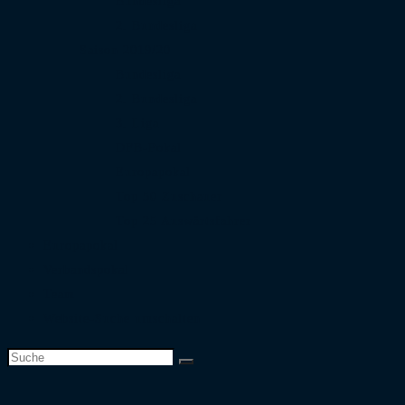
Bundesliga
2. Bundesliga
Saison 2019/20
Bundesliga
2. Bundesliga
3. Liga
DFB-Pokal
Europapokal
Top 50 Zuschauer
Top 25 Auswärtsfahrer
Europapokal
Verbandspokal
Team
Website-Suche umschalten