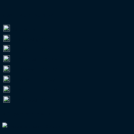
ZUSCHAUER 2026/27
Bundesliga
0
2. Bundesliga
0
3. Liga
0
RL Nordost
101.981
RL Bayern
26.522
RL West
10.669
RL Nord
10.218
RL Südwest
0
VERBANDSPOKAL-GUIDE