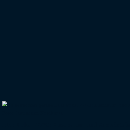
Foto: Faszination Nordkurve
DFB-Pokal 22/23: Zuschauer- und Auswärtsfa