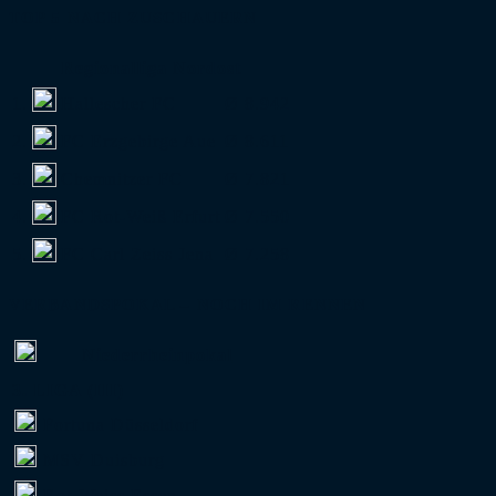
TOP 5 NACH ZUSCHAUERN
Regionalliga Nordost
1.
Hallescher FC
Ø 8.942
2.
FC Erzgebirge Aue
Ø 8.611
3.
Chemnitzer FC
Ø 7.821
4.
FC Rot-Weiß Erfurt
Ø 7.550
5.
FC Carl Zeiss Jena
Ø 7.258
VERBANDSPOKAL – NOCH IM RENNEN
Niederrheinpokal
3. LIGA (III)
Fortuna Düsseldorf
MSV Duisburg
Rot-Weiss Essen