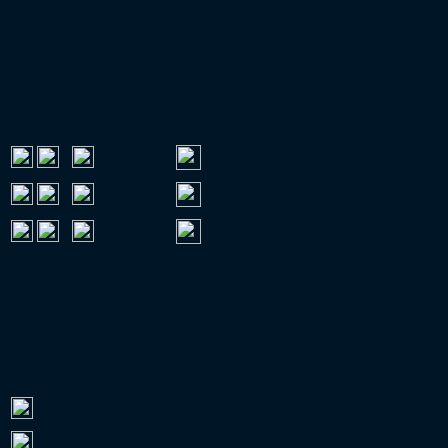
FUSSBALL IM FREE-TV
Freitag
:
19:00 Uhr
:
19:00 Uhr
:
20:30 Uhr
EUROPAPOKAL-QUALIFIKATION
ZUSCHAUER 2026/27
Bundesliga
0
2. Bundesliga
0