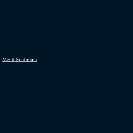
Zum Inhalt springen
Menü
Schließen
Start
Supporter
Zuschauer
Saison 2026/27
Bundesliga
2. Bundesliga
3. Liga