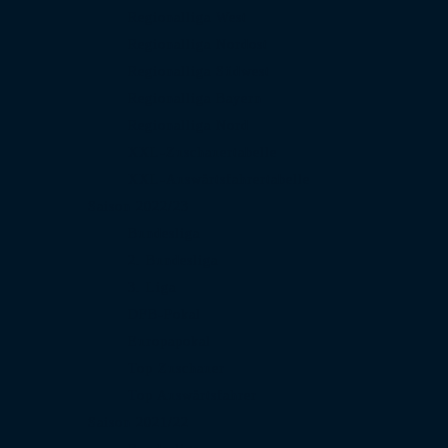
Regionalliga West
Regionalliga Nordost
Regionalliga Südwest
Regionalliga Bayern
Regionalliga Nord
XXL-Zuschauertabelle
XXL-Auswärtsfahrertabelle
Saison 2022/23
Bundesliga
2. Bundesliga
3. Liga
DFB-Pokal
Europapokal
Top Zuschauer
Top Auswärtsfahrer
Saison 2021/22