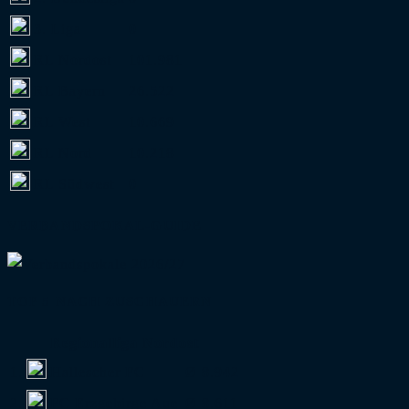
3. Liga
0
RL Nordost
101.981
RL Bayern
26.522
RL West
10.669
RL Nord
10.218
RL Südwest
0
VERBANDSPOKAL-GUIDE
TOP 5 NACH ZUSCHAUERN
Regionalliga Nordost
1.
Hallescher FC
Ø 8.942
2.
FC Erzgebirge Aue
Ø 8.611