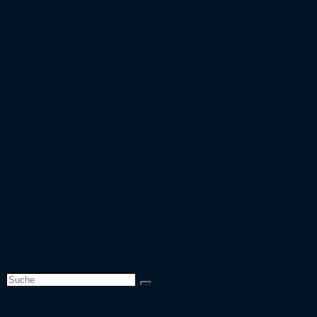
Bundesliga
2. Bundesliga
Saison 2019/20
Bundesliga
2. Bundesliga
3. Liga
DFB-Pokal
Europapokal
Top 50 Zuschauer
Top 25 Auswärtsfahrer
Europapokal
Verbandspokal
Team
Website-Suche umschalten