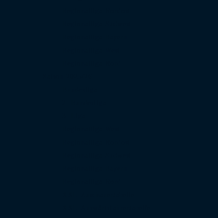
Regionalliga Nordost
Regionalliga Südwest
Regionalliga Bayern
Regionalliga West
Regionalliga Nord
Saison 2025/26
Bundesliga
2. Bundesliga
3. Liga
Regionalliga West
Regionalliga Nordost
Regionalliga Südwest
Regionalliga Bayern
Regionalliga Nord
XXL-Zuschauertabelle
XXL-Auswärtsfahrertabelle