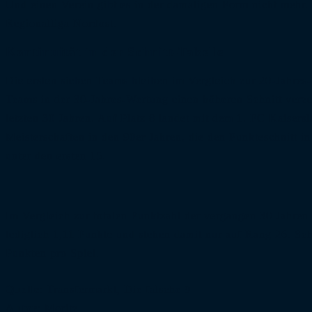
Und einen Verein gibt es in der damaligen Form nicht mehr. 
Regionalliga Nordost.
Kontinuität in der Schnitt-Tabelle
Die ersten sieben Teams bleiben im Vergleich zur 20-Jahres-
Teams in der 30-Jahres-Wertung einen höheren Schnitt verz
letzten 30 Jahren. Auf Platz 8 landet mit dem 1. FC Kaiserslau
Meisterschaften in den 90er Jahren, die den Punkteschnitt 
unter den ersten 15.
Im Vergleich zur totalen Punktzahl der vergangen 30 Jahren 
lediglich 1,11 Punkte und stehen damit nur auf Rang 26. Sch
Punkten pro Spiel.
Quelle
: Transfermarkt, Die falsche 9
Autor
: Moritz