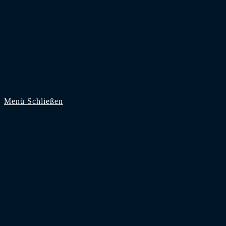
Zum Inhalt springen
Menü
Schließen
Start
Supporter
Zuschauer
Saison 2026/27
Bundesliga
2. Bundesliga
3. Liga