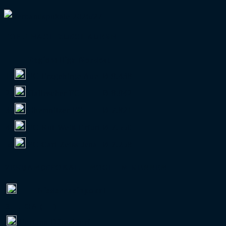
TOP 5 NACH ZUSCHAUERN
Regionalliga Nordost
1.
FC Erzgebirge Aue
Ø 9.438
2.
Hallescher FC
Ø 8.942
3.
Chemnitzer FC
Ø 7.821
4.
FC Rot-Weiß Erfurt
Ø 7.550
5.
FC Carl Zeiss Jena
Ø 7.258
VERBANDSPOKAL – NOCH IM RENNEN
Niederrheinpokal
3. LIGA (III)
Fortuna Düsseldorf