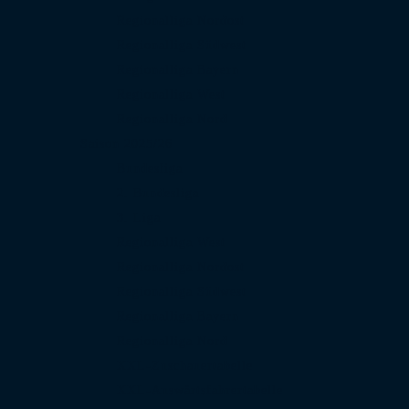
Regionalliga Nordost
Regionalliga Südwest
Regionalliga Bayern
Regionalliga West
Regionalliga Nord
Saison 2025/26
Bundesliga
2. Bundesliga
3. Liga
Regionalliga West
Regionalliga Nordost
Regionalliga Südwest
Regionalliga Bayern
Regionalliga Nord
XXL-Zuschauertabelle
XXL-Auswärtsfahrertabelle