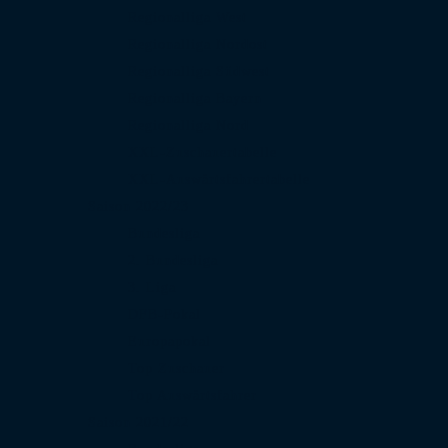
Regionalliga West
Regionalliga Nordost
Regionalliga Südwest
Regionalliga Bayern
Regionalliga Nord
XXL-Zuschauertabelle
XXL-Auswärtsfahrertabelle
Saison 2022/23
Bundesliga
2. Bundesliga
3. Liga
DFB-Pokal
Europapokal
Top Zuschauer
Top Auswärtsfahrer
Saison 2021/22