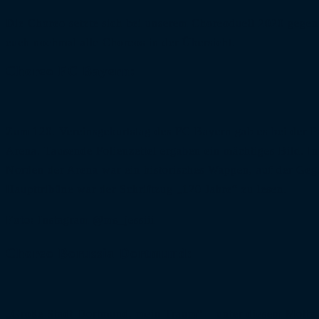
Die Choreo setzte sich bei unserem Choreoduell 2020 gegen
euch nochmal alle Choreos in der Übersicht.
Choreo FC Bayern:
Zum 120. Vereinsgeburtstag des FC Bayern gab es bei der P
Arena. Tausende Folienzettel ergaben ein mächtiges Bild. 
Norden der Arena war ein historisches Wappen, auf der Geg
Haupttribüne war der Schriftzug „120 Jahre“ zu lesen.
Foto:
Instagram @ms_jessiii
Choreo Borussia Dortmund:
„Große Stadt Dortmund, mein Traum“ – unter diesem Motto