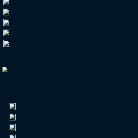
RL Nordost
112.246
RL Bayern
26.522
RL West
10.669
RL Nord
10.218
RL Südwest
0
VERBANDSPOKAL-GUIDE
TOP 5 NACH ZUSCHAUERN
Regionalliga Nordost
1.
FC Erzgebirge Aue
Ø 9.438
2.
Hallescher FC
Ø 8.942
3.
Chemnitzer FC
Ø 7.821