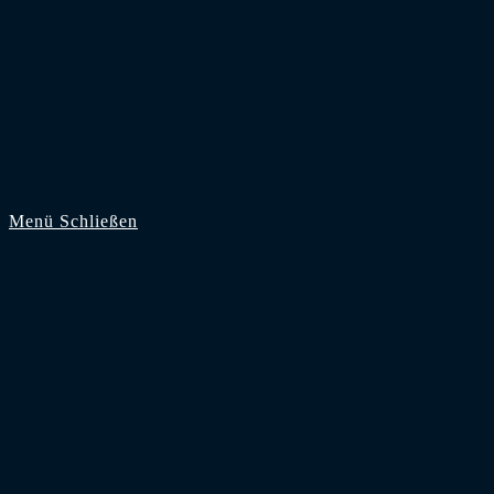
Zum Inhalt springen
Menü
Schließen
Start
Supporter
Zuschauer
Saison 2026/27
Bundesliga
2. Bundesliga
3. Liga