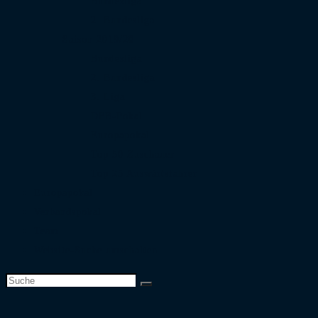
Bundesliga
2. Bundesliga
Saison 2019/20
Bundesliga
2. Bundesliga
3. Liga
DFB-Pokal
Europapokal
Top 50 Zuschauer
Top 25 Auswärtsfahrer
Europapokal
Verbandspokal
Team
Website-Suche umschalten