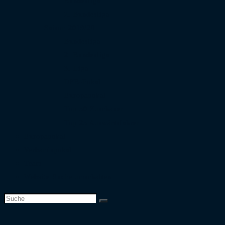
Bundesliga
2. Bundesliga
Saison 2019/20
Bundesliga
2. Bundesliga
3. Liga
DFB-Pokal
Europapokal
Top 50 Zuschauer
Top 25 Auswärtsfahrer
Europapokal
Verbandspokal
Team
Website-Suche umschalten