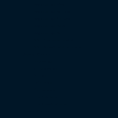
Regionalliga West
Regionalliga Nordost
Regionalliga Südwest
Regionalliga Bayern
Regionalliga Nord
XXL-Zuschauertabelle
XXL-Auswärtsfahrertabelle
Saison 2022/23
Bundesliga
2. Bundesliga
3. Liga
DFB-Pokal
Europapokal
Top Zuschauer
Top Auswärtsfahrer
Saison 2021/22