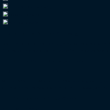
Eintracht Braunschweig
Dynamo Dresden
Arminia Bielefeld
Das Teilnehmerfeld der Bundesliga
Der 1. FC Köln und der Hamburger SV haben sich aus der 2
Bundesliga bereichern das Teilnehmerfeld der neuen Saison
Die Teilnehmer der Bundesliga 2025/26
Das Teilnehmerfeld der 3. Liga
Mit dem SSV Ulm 1846 und dem SSV Jahn Regensburg haben 
ab der kommenden Saison wieder in der Drittklassigkeit zu 
Die Teilnehmer der 3. Liga 2025/26
Autor
: Moritz Schneider