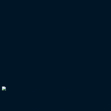
Die Teilnehmer der 2. Bundesliga 2025/26
Beitrag veröffentlicht:
27. Mai 2025