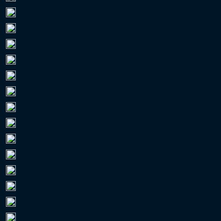
VfL Bochum
SV Elversberg 07
SC Paderborn
1. FC Magdeburg
Fortuna Düsseldorf
1. FC Kaiserslautern
Karlsruher SC
Hannover 96
1. FC Nürnberg
Hertha BSC
SV Darmstadt 98
SpVgg Fürth
FC Schalke 04
SC Preußen Münster