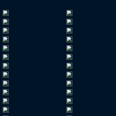
Zuschauer-Höchstwert
Fortuna Köln
7.548
Rot-Weiß Oberhausen
4.627
Wuppertaler SV
4.449
Sportfreunde Siegen
4.150
Bonner SC
3.763
Borussia Dortmund II
3.507
FC Gütersloh
2.718
1. FC Bocholt
2.479
1. FC Köln II
2.375
VfL Bochum II
2.139
SC Paderborn II
1.857
SSVg Velbert
1.800