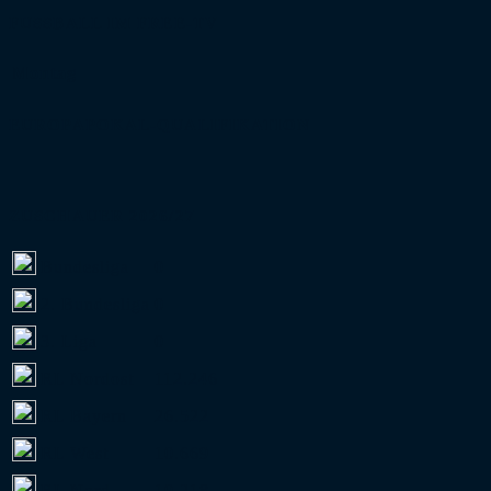
FUSSBALL IM FREE-TV
Montag
EUROPAPOKAL-QUALIFIKATION
ZUSCHAUER 2026/27
Bundesliga
0
2. Bundesliga
0
3. Liga
0
RL Nordost
112.246
RL Bayern
26.522
RL West
10.669
RL Nord
10.218