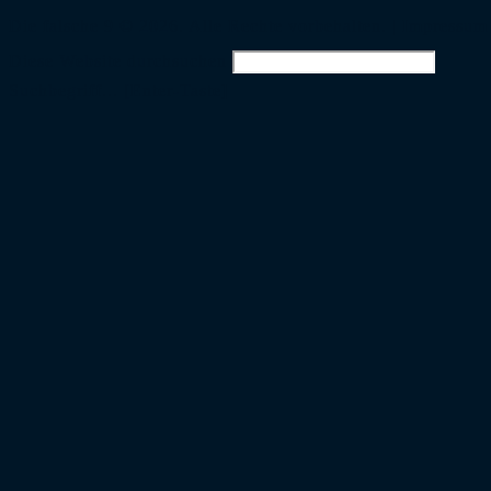
Die falsche 9 © 2026. Alle Rechte vorbehalten. |
Impressum
Diese Website durchsuchen
Suchbegriff... [Enter-Taste]