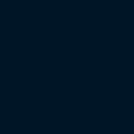
Regionalliga Nordost
Regionalliga Südwest
Regionalliga Bayern
Regionalliga West
Regionalliga Nord
Saison 2025/26
Bundesliga
2. Bundesliga
3. Liga
Regionalliga West
Regionalliga Nordost
Regionalliga Südwest
Regionalliga Bayern
Regionalliga Nord
XXL-Zuschauertabelle
XXL-Auswärtsfahrertabelle