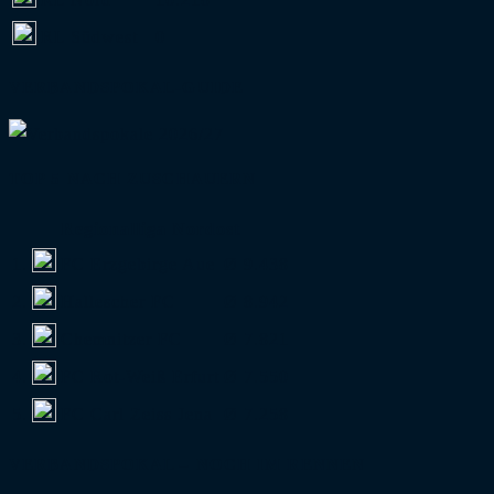
RL Südwest
0
VERBANDSPOKAL-GUIDE
TOP 5 NACH ZUSCHAUERN
Regionalliga Nordost
1.
FC Erzgebirge Aue
Ø 9.438
2.
Hallescher FC
Ø 8.942
3.
Chemnitzer FC
Ø 7.821
4.
FC Rot-Weiß Erfurt
Ø 7.550
5.
FC Carl Zeiss Jena
Ø 7.258
VERBANDSPOKAL – NOCH IM RENNEN