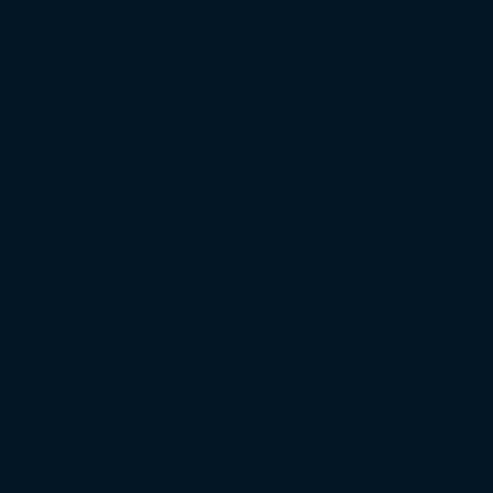
Beitrag veröffentlicht:
13. Mai 2026
Beitrags-Kategorie:
Regionalliga
Drittliga-Aufsteiger SC Fortuna Köln hat am vergangenen Sp
gesorgt. Es war die größte Kulisse seit dem Aufstieg des M
Saison wieder.
Über 7.500 Zuschauer sehen Drittliga-Rückkeh
Sieben Jahre nach dem Abstieg aus der 3. Liga kehrt Fortuna
sicherte sich am vergangenen Wochenende mit dem 2:1-Heime
Regionalliga West. Damit steht auch der Aufstieg in die 3.
Oberhausen, die vor dem letzten Spieltag nun vier Punkte R
größten Saisonkulisse in der Regionalliga West über die Bü
sahen die Rückkehr der Fortuna in die 3. Liga. Die bisher
wurde damit geknackt. Der Kölner Saisonbestwert in der Re
Zuschauer sahen.