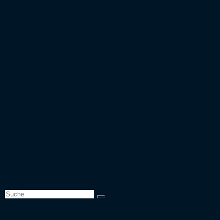
Bundesliga
2. Bundesliga
Saison 2019/20
Bundesliga
2. Bundesliga
3. Liga
DFB-Pokal
Europapokal
Top 50 Zuschauer
Top 25 Auswärtsfahrer
Europapokal
Verbandspokal
Team
Website-Suche umschalten