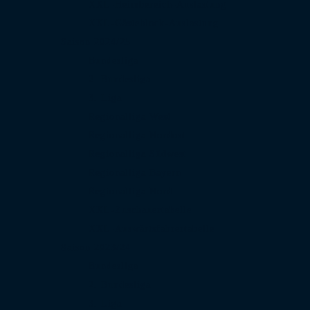
XXL-Heimbereich-Auslastung
XXL-Gästeblock-Auslastung
Saison 2024/25
Bundesliga
2. Bundesliga
3. Liga
Regionalliga West
Regionalliga Nordost
Regionalliga Südwest
Regionalliga Bayern
Regionalliga Nord
XXL-Zuschauertabelle
XXL-Auswärtsfahrertabelle
Saison 2023/24
Bundesliga
2. Bundesliga
3. Liga