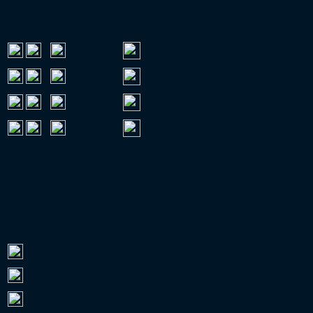
Sonntag
:
13:30 Uhr
:
13:30 Uhr
:
13:30 Uhr
:
15:00 Uhr
EUROPAPOKAL-QUALIFIKATION
ZUSCHAUER 2026/27
Bundesliga
0
2. Bundesliga
0
3. Liga
0