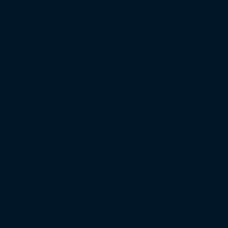
Regionalliga West
Regionalliga Nordost
Regionalliga Südwest
Regionalliga Bayern
Regionalliga Nord
XXL-Zuschauertabelle
XXL-Auswärtsfahrertabelle
Saison 2022/23
Bundesliga
2. Bundesliga
3. Liga
DFB-Pokal
Europapokal
Top Zuschauer
Top Auswärtsfahrer
Saison 2021/22