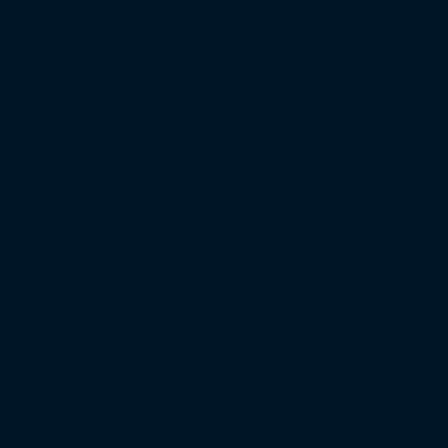
Start
Supporter
Zuschauer
Saison 2026/27
Bundesliga
2. Bundesliga
3. Liga
Regionalliga Nordost
Regionalliga Südwest
Regionalliga Bayern
Regionalliga West
Regionalliga Nord
Saison 2025/26
Bundesliga
2. Bundesliga
3. Liga