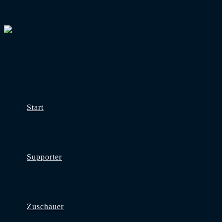
Zum Inhalt springen
Start
Supporter
Zuschauer