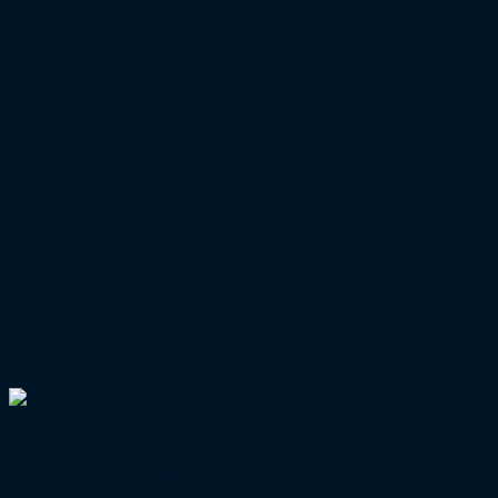
Foto: pappelkurve.de
Erste Regionalliga veröffentlicht Spielplan