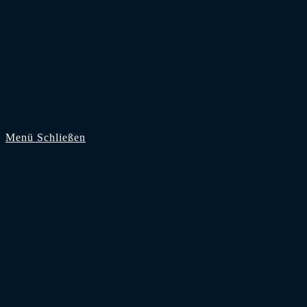
Zum Inhalt springen
Menü
Schließen
Start
Supporter
Zuschauer
Saison 2026/27
Bundesliga
2. Bundesliga
3. Liga