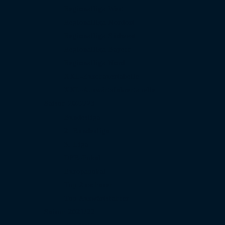
Regionalliga West
Regionalliga Nordost
Regionalliga Südwest
Regionalliga Bayern
Regionalliga Nord
XXL-Zuschauertabelle
XXL-Auswärtsfahrertabelle
Saison 2022/23
Bundesliga
2. Bundesliga
3. Liga
DFB-Pokal
Europapokal
Top Zuschauer
Top Auswärtsfahrer
Saison 2021/22