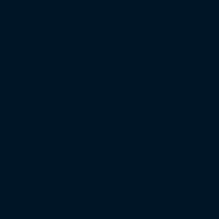
Regionalliga Nordost
Regionalliga Südwest
Regionalliga Bayern
Regionalliga West
Regionalliga Nord
Saison 2025/26
Bundesliga
2. Bundesliga
3. Liga
Regionalliga West
Regionalliga Nordost
Regionalliga Südwest
Regionalliga Bayern
Regionalliga Nord
XXL-Zuschauertabelle
XXL-Auswärtsfahrertabelle