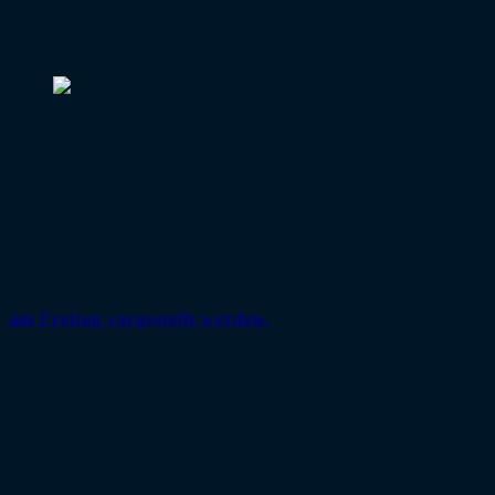
Hochdruck an der Veröffentlichung des Spielplans arbeitet, 
Spielplan-Veröffentlichung für den Mittwochabend (19:30 U
Foto: cr-fotos.de
Bayern macht den Auftakt: Spielplan erscheint
Den Auftakt aller Regionalligen macht allerdings die Bayer
Aubstadt und Drittliga-Absteiger Schweinfurt die Saison. D
am Freitag vorgestellt werden.
BFV veröffentlicht Spielplan der Regionalliga Bayern
Regionalligen im Westen und Südwesten bitte