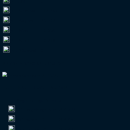
3. Liga
0
RL Nordost
112.246
RL Bayern
26.522
RL West
10.669
RL Nord
10.218
RL Südwest
0
VERBANDSPOKAL-GUIDE
TOP 5 NACH ZUSCHAUERN
Regionalliga Nordost
1.
FC Erzgebirge Aue
Ø 9.438
2.
Hallescher FC
Ø 8.942
3.
Chemnitzer FC
Ø 7.821