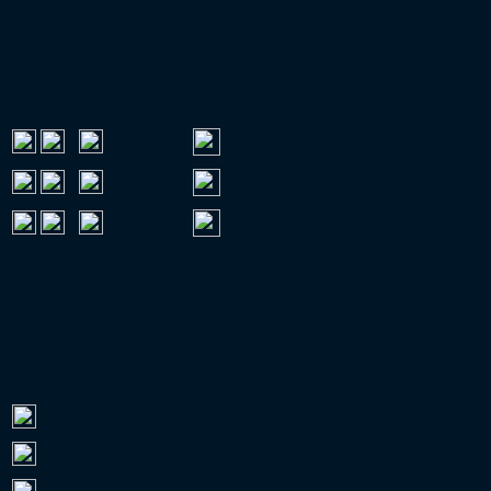
FUSSBALL IM FREE-TV
Freitag
:
19:00 Uhr
:
19:00 Uhr
:
20:30 Uhr
EUROPAPOKAL-QUALIFIKATION
ZUSCHAUER 2026/27
Bundesliga
0
2. Bundesliga
0