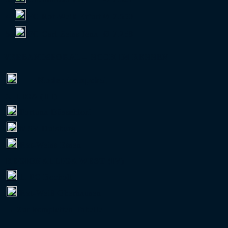
4.
FC Rot-Weiß Erfurt
Ø 7.550
5.
FC Carl Zeiss Jena
Ø 7.258
VERBANDSPOKAL – NOCH IM RENNEN
Niederrheinpokal
3. LIGA (III)
Fortuna Düsseldorf
MSV Duisburg
Rot-Weiss Essen
REGIONALLIGA WEST (IV)
1. FC Bocholt
Rot-Weiß Oberhausen
→ Zur kompletten Tabelle