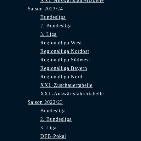
XXL-Auswärtsfahrertabelle
Saison 2023/24
Bundesliga
2. Bundesliga
3. Liga
Regionalliga West
Regionalliga Nordost
Regionalliga Südwest
Regionalliga Bayern
Regionalliga Nord
XXL-Zuschauertabelle
XXL-Auswärtsfahrertabelle
Saison 2022/23
Bundesliga
2. Bundesliga
3. Liga
DFB-Pokal