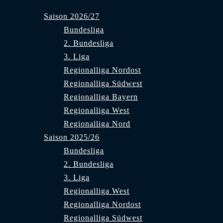
Saison 2026/27
Bundesliga
2. Bundesliga
3. Liga
Regionalliga Nordost
Regionalliga Südwest
Regionalliga Bayern
Regionalliga West
Regionalliga Nord
Saison 2025/26
Bundesliga
2. Bundesliga
3. Liga
Regionalliga West
Regionalliga Nordost
Regionalliga Südwest