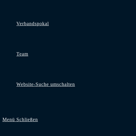
Verbandspokal
Team
Website-Suche umschalten
Menü
Schließen