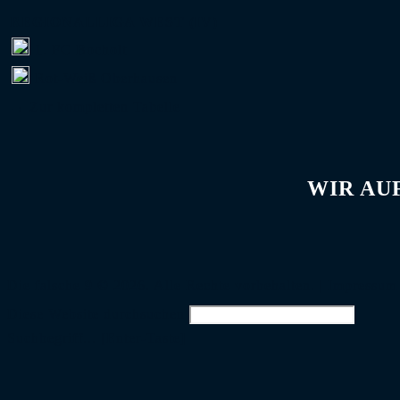
REGIONALLIGA WEST (IV)
1. FC Bocholt
Rot-Weiß Oberhausen
→ Zur kompletten Tabelle
WIR AU
Die falsche 9 © 2026. Alle Rechte vorbehalten. |
Impressum
Diese Website durchsuchen
Suchbegriff... [Enter-Taste]